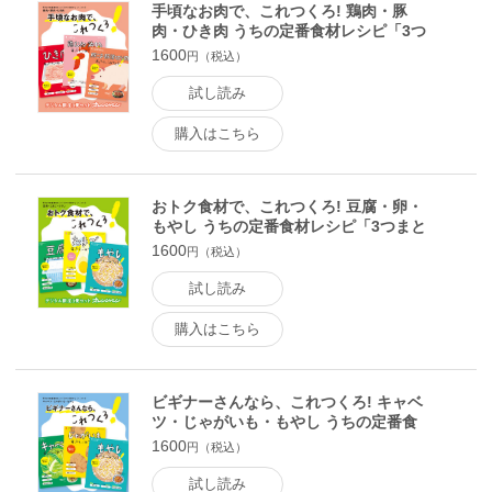
しておくと便利！ マッシュポテト＆アレンジおかず／いつも
手頃なお肉で、これつくろ! 鶏肉・豚
の味から脱マンネリ！ ポテサラバリエーション／もう一品欲
肉・ひき肉 うちの定番食材レシピ「3つ
しいときに！ササッと炒めもの／ほっとする味がいいね♪ 汁
まとめて!」シリーズ1 電子書籍版
1600
円（税込）
もの＆スープ ほか うちの定番食材レシピvol.5 献立にも
う迷わない！もやしあったら、これつくろ！ ●レポまんが
試し読み
ぴよとと なつきの こんなときには「 これつくろ！」 ●
もやしお買い物メモ これ合わせとけば間違いない！ 名コン
購入はこちら
ビ！ もやし×豚ひき肉のBESTおかず／今あるもので作れち
ゃう！ かけ合わせ食材別 もやしのメインおかず／おトク素
材とは思えない ここまでできる！もやしのリッチおかず／こ
おトク食材で、これつくろ! 豆腐・卵・
れ一品で、完結！ もやしの麺＆ご飯／とことん使える！ も
もやし うちの定番食材レシピ「3つまと
やしのサブおかず／電子レンジでお手軽！ もやしのスピード
めて!」シリーズ2 電子書籍版
1600
円（税込）
あえもの／コリコリ食感がアクセント！ 大豆もやしの副菜／
味わいいろいろ！ もやしのスープ＆汁もの ほか うちの定
試し読み
番食材レシピvol.10 献立にもう迷わない！キャベツあった
ら、これつくろ！ ●レポまんが 山森めぐみの「これつく
購入はこちら
ろ！」はごはん作りの救世主！ ●キャベツお買い物メモ 今
日はこれにしよ！名コンビ！キャベツ×豚こまの絶品おかず／
今あるもので作れちゃう！ かけ合わせ食材別 キャベツのメ
インおかず／味わいいろいろ ロールキャベツコレクション／
ビギナーさんなら、これつくろ! キャベ
便利なちょい作り置き キャベツストックのススメ／とことん
ツ・じゃがいも・もやし うちの定番食
材レシピ「3つまとめて!」シリーズ3 電
使える！ キャベツのサブおかず ほか ※定価、ページ表記
1600
円（税込）
子書籍版
は紙版のものです。一部記事 写真付録は電子版に掲載しない
場合があります。
試し読み