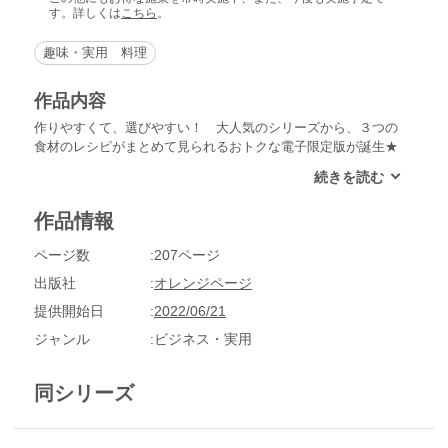
す。詳しくは
こちら
。
趣味・実用 料理
作品内容
作りやすくて、選びやすい！ 大人気のシリーズから、３つの
食材のレシピがまとめて見られるおトクな電子限定版が誕生★
料理初心者でも手に取りやすい３大定番野菜の「キャベツ・じ
ゃがいも・もやし」。使う素材は同じでもワンパターンから脱
することができる、お役立ちアイディアがいっぱい。合わせる
作品情報
食材別にレシピが選べるから、迷うことがない！ これがあれ
ば、今日のごはん何にしよう…という悩みから解放されますよ
ページ数
207ページ
♪ ------------------------------ CONTENTS うちの定番食材レシピv
ol.4 献立にもう迷わない！じゃがいもあったら、これつく
出版社
オレンジページ
ろ！ ●レポまんが tomekkoの「これつくろ！」でごはんつ
提供開始日
2022/06/21
くってみた ●じゃがいもお買い物メモ これ合わせとけば間
違いない！ 名コンビ！ じゃがいも×豚こまの大絶賛レシピ
ジャンル
ビジネス・実用
／今あるもので作れちゃう！ かけ合わせ食材別 じゃがいも
のメインおかず／じゃがいものとろみで失敗知らず！ 簡単ポ
同シリーズ
テトグラタン／インスタ映えも抜群！ 話題のじゃがいも魅せ
レシピ／とことん使える！ じゃがいものサブおかず／くるく
る＆ザクザクが楽しい！ 新食感のフライドポテト／冷凍保存