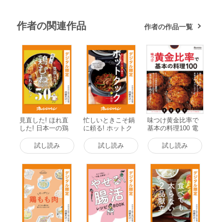
作者の関連作品
作者の作品一覧
見直した! ほれ直
忙しいときこそ鍋
味つけ黄金比率で
した! 日本一の鶏
に頼る! ホットク
基本の料理100 電
むねレシピ50 電子
ックレシピ 電子書
子書籍版
書籍版
籍版
試し読み
試し読み
試し読み