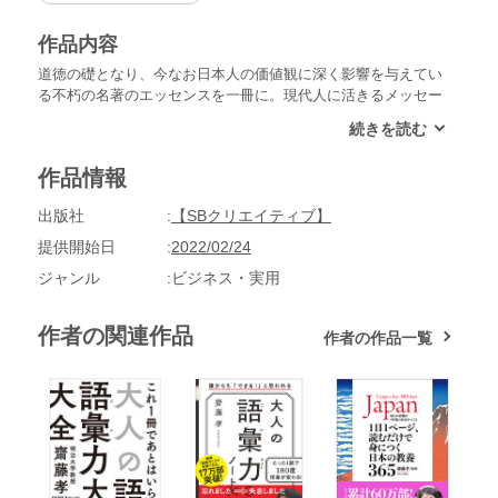
作品内容
道徳の礎となり、今なお日本人の価値観に深く影響を与えてい
る不朽の名著のエッセンスを一冊に。現代人に活きるメッセー
ジを織り込んだ「漫画」と、勘所を押さえたわかりやすい「解
説」で、10代から楽しく読める入門書です。自由を阻む生きづ
らさ、社会を覆う息苦しさ、解決策なき課題ばかり積もる重苦
作品情報
しさ……。現代は、「生きる指針」が見つけづらい時代です。
そんな今こそ、『論語』が伝える人生訓が道しるべになりま
出版社
【SBクリエイティブ】
す。『論語』と言えば、「道徳的」「教条的」「説教くさい」
と、堅苦しいイメージがあるかもしれません。しかし、孔子の
提供開始日
2022/02/24
メッセージは、実に熱く、温かく、厳しくも優しく、人生の悩
ジャンル
ビジネス・実用
み多き現代人にこそ響くものです。●学びの放棄は、成長の放
棄と同じである。●謙虚に学ぶには一言唱えよ。「教えてくだ
さい」と。●できない理由の九九％は「やろうとしない」だけ
作者の関連作品
作者の作品一覧
だ。●結果を求めよ。しかし結果に執着するな。●順調な時は
誰でも同じ、差は苦境における行動でつく。●「みんな」とは
誰か。自分で考え自分で決めろ。●限界も知らずに投げるな。
投げたらそこで終了だ。●誰にも奪えないもの、死んでも残る
ものは志である。本書では、これからを生きる若い人に向け
て、古典名著の伝道師であり、テレビでもおなじみの齋藤孝先
生がわかりやすく解説し、孔子の教えを反映したウィットに富
んだストーリー漫画を、人気イラストレーターのヤギワタルさ