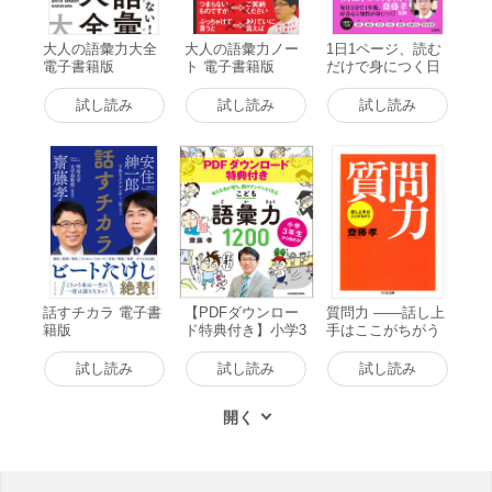
んが執筆しています。全66トピック、漫画と解説の「2ペー
ジ」の構成だから、読みやすくて理解しやすい。勉強の悩み、
大人の語彙力大全
大人の語彙力ノー
1日1ページ、読む
人間関係の悩み、仕事の悩み、あらゆる悩める人にとって、ヒ
電子書籍版
ト 電子書籍版
だけで身につく日
ントになるアドバイスが満載です。10代から大人まで、読んだ
本の教養365 電子
書籍版
ら面白くて、ためになる本です。
試し読み
試し読み
試し読み
話すチカラ 電子書
【PDFダウンロー
質問力 ――話し上
籍版
ド特典付き】小学3
手はここがちがう
年生から始める!こ
電子書籍版
ども語彙力1200 考
試し読み
試し読み
試し読み
える力が育ち、頭
がグングンよくな
る 電子書籍版