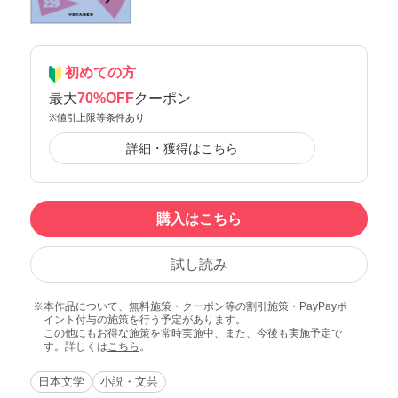
初めての方
最大
70%OFF
クーポン
※値引上限等条件あり
詳細・獲得はこちら
購入はこちら
試し読み
本作品について、無料施策・クーポン等の割引施策・PayPayポ
イント付与の施策を行う予定があります。
この他にもお得な施策を常時実施中、また、今後も実施予定で
す。詳しくは
こちら
。
日本文学
小説・文芸