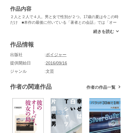
作品内容
２人と２人で４人。男と女で性別が２つ。17歳の夏は今この時
だけ ■本作の最後に付いている「著者との会話」では「オー
トバイは十七歳にもっとも似合うと、ぼくは思っているからで
す」という言葉がある。その言葉通り、男２人は17歳で女性の
１人も17歳、もう１人の女性は留学期間があるため18歳だ。
作品情報
人をくったようなタイトルに関連するシーンはラストに現れ、
同じく「著者との会話」で「ストーリーの中心」とされている
出版社
ボイジャー
が読者にはこの言葉を真に受けない自由がある。４人とはいっ
たい何か。それが真の主題だといったらおそらく野暮になるが
提供開始日
2016/09/16
間違いではないはずだ。 【著者】片岡義男：1939年東京生
ジャンル
文芸
まれ。早稲田大学在学中にコラムの執筆や翻訳を始め、74年
『白い波の荒野へ』で作家デビュー。75年『スローなブギにし
てくれ』で野生時代新人賞を受賞。ほか代表作に『ロンサム・
作者の関連作品
作者の作品一覧
カウボーイ』『ボビーに首ったけ』『彼のオートバイ、彼女の
島』など多数。http://kataokayoshio.com/