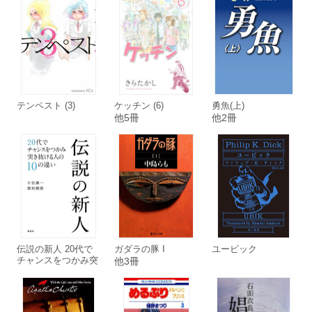
テンペスト (3)
ケッチン (6)
勇魚(上)
他5冊
他2冊
伝説の新人 20代で
ガダラの豚 I
ユービック
チャンスをつかみ突
他3冊
き抜ける人の10の違
い