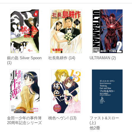
銀の匙 Silver Spoon
社長島耕作 (14)
ULTRAMAN (2)
(1)
金田一少年の事件簿
桃色ヘヴン! (13)
ファスト&スロー
20周年記念シリーズ
(上)
(4)
他2冊