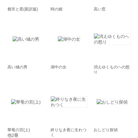
都市と星(新訳版)
時の娘
高い窓
高い城の男
湖中の女
消えゆくものへの怒
り
華竜の宮(上)
終りなき夜に生れつ
おしどり探偵
く
他2冊