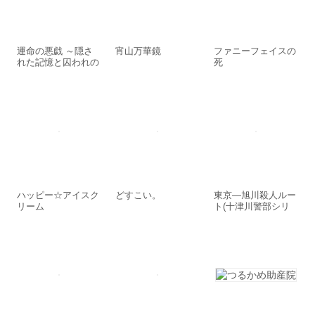
運命の悪戯 ～隠さ
宵山万華鏡
ファニーフェイスの
れた記憶と囚われの
死
花嫁～【イラスト付
き完全版】
ハッピー☆アイスク
どすこい。
東京―旭川殺人ルー
リーム
ト(十津川警部シリ
ーズ)