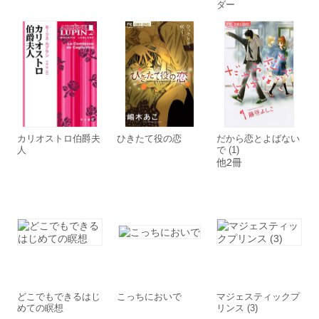
ダー
カリオストロ伯爵夫
ひきたて役の恋
だから恋とよばない
人
で (1)
他2冊
どこでもできるはじ
こっちにおいで
マジェスティックプ
めての瞑想
リンス (3)