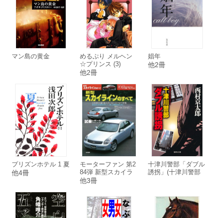
マン島の黄金
めるぷり メルヘン
娼年
☆プリンス (3)
他2冊
他2冊
プリズンホテル 1 夏
モーターファン 第2
十津川警部「ダブル
84弾 新型スカイラ
誘拐」(十津川警部
他4冊
インのすべて
シリーズ)
他3冊