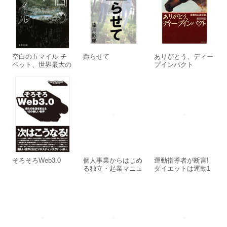
空白の五マイル チ
嫐らせて
ありがとう、ディー
ベット、世界最大の
プインパクト
ツアンポー峡谷に挑
む
そろそろWeb3.0
個人事業からはじめ
運動指導者が断言!
る独立・起業マニュ
ダイエットは運動1
アル
割・食事9割