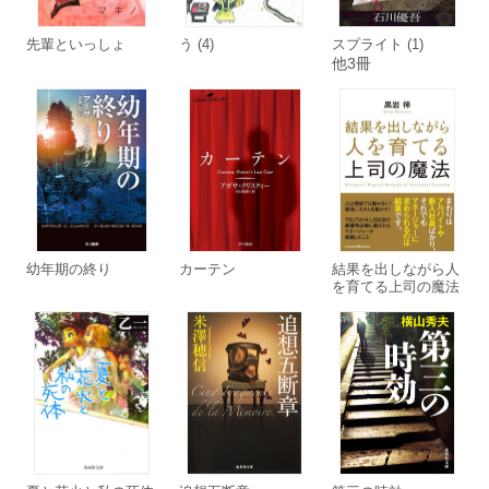
先輩といっしょ
う (4)
スプライト (1)
他3冊
幼年期の終り
カーテン
結果を出しながら人
を育てる上司の魔法