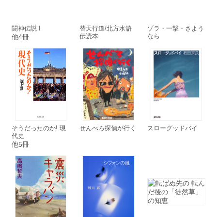
闘神伝説 I
替天行道/北方水滸
ゾラ・一撃・さよう
伝読本
なら
他4冊
そうだったのか! 現
せんべろ探偵が行く
スローグッドバイ
代史
他5冊