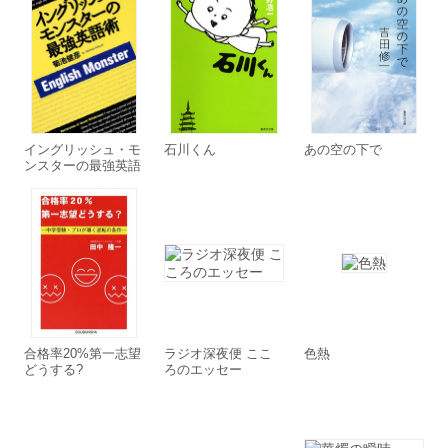
イングリッシュ・モ
石川くん
あの空の下で
ンスターの最強英語
術
合格率20%第一志望
ラジオ深夜便 ここ
色熱
どうする?
ろのエッセー