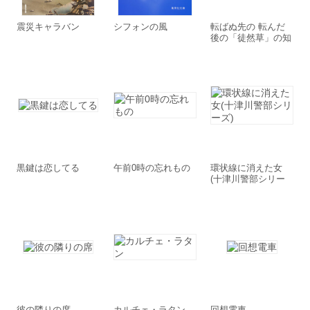
震災キャラバン
シフォンの風
転ばぬ先の 転んだ
後の「徒然草」の知
恵
黒鍵は恋してる
午前0時の忘れもの
環状線に消えた女
(十津川警部シリー
ズ)
彼の隣りの席
カルチェ・ラタン
回想電車