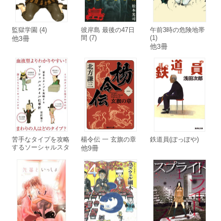
監獄学園 (4)
彼岸島 最後の47日
午前3時の危険地帯
間 (7)
(1)
他3冊
他3冊
苦手なタイプを攻略
楊令伝 一 玄旗の章
鉄道員(ぽっぽや)
するソーシャルスタ
他9冊
イル仕事術