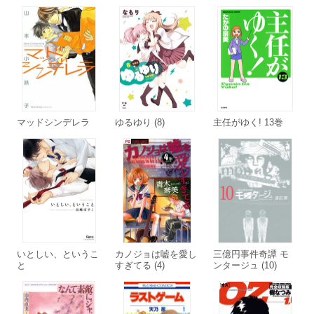
マッドシンデレラ
ゆるゆり (8)
主任がゆく! 13巻
いとしい、というこ
カノジョは嘘を愛し
三億円事件奇譚 モ
と
すぎてる (4)
ンタージュ (10)