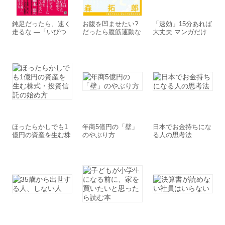
鈍足だったら、速く
お腹を凹ませたい?
「速効」15分あれば
走るな ―「いびつ
だったら腹筋運動な
大丈夫 マンガだけ
な」才能の成長戦略
んかやめちまえ!
でわかるスピード仕
事術
ほったらかしでも1
年商5億円の「壁」
日本でお金持ちにな
億円の資産を生む株
のやぶり方
る人の思考法
式・投資信託の始め
方