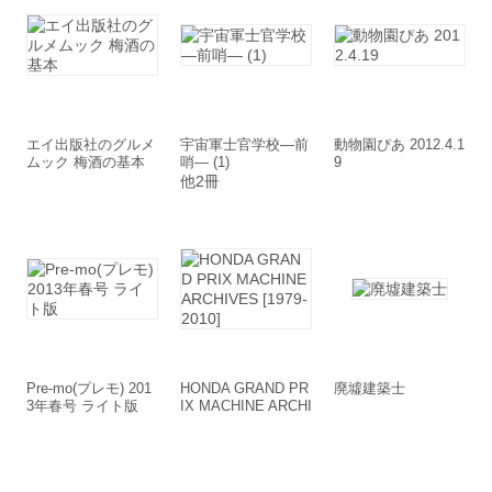
エイ出版社のグルメ
宇宙軍士官学校―前
動物園ぴあ 2012.4.1
ムック 梅酒の基本
哨― (1)
9
他2冊
Pre-mo(プレモ) 201
HONDA GRAND PR
廃墟建築士
3年春号 ライト版
IX MACHINE ARCHI
VES [1979-2010]