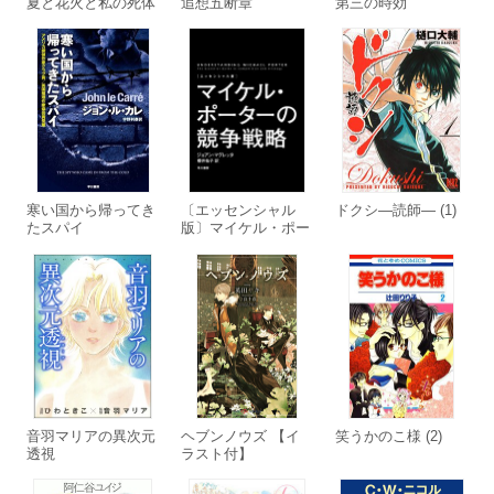
夏と花火と私の死体
追想五断章
第三の時効
寒い国から帰ってき
〔エッセンシャル
ドクシ―読師― (1)
たスパイ
版〕マイケル・ポー
ターの競争戦略
音羽マリアの異次元
ヘブンノウズ 【イ
笑うかのこ様 (2)
透視
ラスト付】