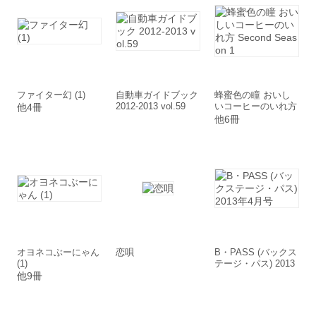
ファイター幻 (1)
自動車ガイドブック
蜂蜜色の瞳 おいし
2012-2013 vol.59
いコーヒーのいれ方
他4冊
Second Season 1
他6冊
オヨネコぶーにゃん
恋唄
B・PASS (バックス
(1)
テージ・パス) 2013
年4月号
他9冊