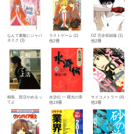
なんて素敵にジャパ
ラストゲーム (1)
OZ 完全収録版 (1)
ネスク (3)
他2冊
他2冊
桐島、部活やめるっ
水滸伝 一 曙光の章
サイコメトラー (4)
てよ
他19冊
他3冊