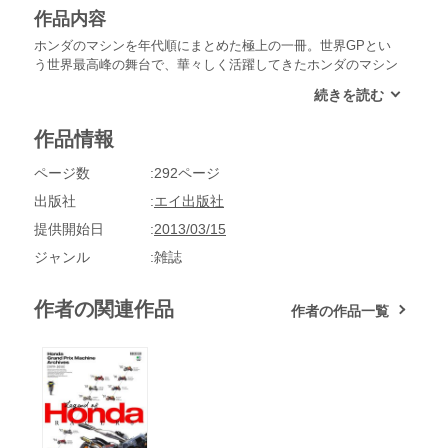
作品内容
ホンダのマシンを年代順にまとめた極上の一冊。世界GPとい
う世界最高峰の舞台で、華々しく活躍してきたホンダのマシン
たち。本誌は、「ライダースクラブ」で毎年掲載されてきたマ
シンたちを、美しい写真と当時のインプレッションを交えなが
ら、年代順にまとめた極上の一冊です。世界中の度肝を抜いた
作品情報
NR500から、1982年の2ストローク3気筒のNS500、4気筒にな
ったNSR、RC211V、最新のRC212Vまで、変遷のほぼ全ての
ページ数
292ページ
モデルを網羅。ホンダGP史30年の輝ける歴史を集約した完全
保存版です。●HondaGrandPrixMachineArchives[1979-2010]●0
出版社
エイ出版社
02aprologue●目次●1979NR500●本田技研工業株式会社取締役
提供開始日
2013/03/15
相談役福井威夫●1982NS500●1983NS500●1984NSR500●1985
NSR500●1986NSR500●1987NSR500●1988NSR500●1989NSR
ジャンル
雑誌
500●1990NSR500●1991NSR500●1992NSR500●1993NSR500●
1994NSR500●1995NSR500●1996NSR500●1997NSR500●1998
作者の関連作品
作者の作品一覧
NSR500●1999NSR500●2000NSR500●2001NSR500●2002NSR
500●2002RC211V●2003RC211V●2004RC211V●2005RC211V●
2006RC211V●2006TeamRobertsKR211V●2003-2005MoriwakiM
D211VF●2007RC212V●2008RC212V●2009RC212V●2010RC2
12V●HRC取締役副社長中本修平●奥付