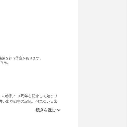
の施策を行う予定があります。
こちら
。
』の創刊１０周年を記念して始まり
思い出や戦争の記憶、何気ない日常
１回～４回まで）から４３編をまと
いる息子の心情、戦争でぼろぼろに
た人が、その体験を素直な言葉で綴れ
フのうまさ、鮮やかなオチ。どこをと