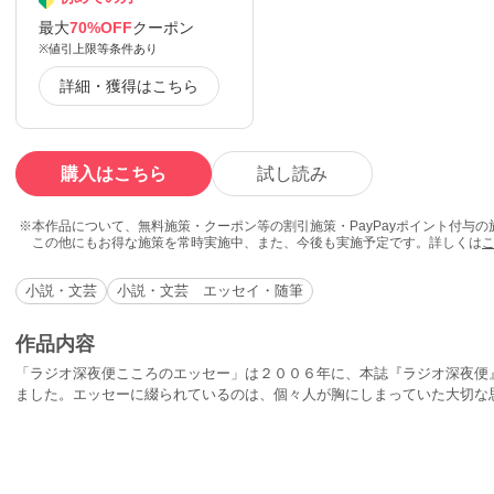
最大
70%OFF
クーポン
※値引上限等条件あり
詳細・獲得はこちら
購入はこちら
試し読み
本作品について、無料施策・クーポン等の割引施策・PayPayポイント付与
この他にもお得な施策を常時実施中、また、今後も実施予定です。詳しくは
小説・文芸
小説・文芸 エッセイ・随筆
作品内容
「ラジオ深夜便こころのエッセー」は２００６年に、本誌『ラジオ深夜便
ました。エッセーに綴られているのは、個々人が胸にしまっていた大切な
の生活で見つけた幸せのかたちなど様々です。本書は、魅力ある入選作（
めたものです。＜これまでの講評より抜粋＞夫婦の心の機微、それを見て
された男たちの悲哀が上手く描かれていた----俵萠子人生をひたすら生き
ば読む人は感動するんだ。----山本一力構成の巧みさ、文章の情感、セリ