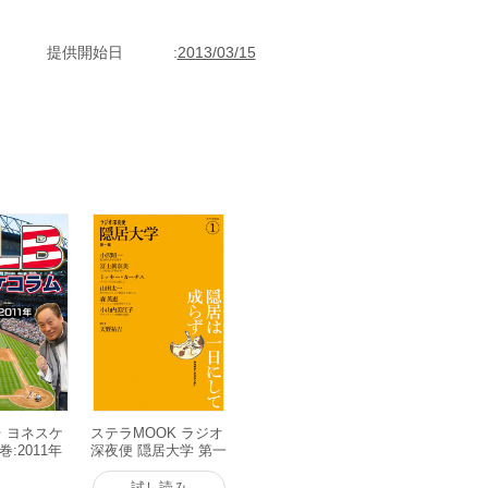
ってもみごとであり、ただただ感服した。----内館牧子
提供開始日
2013/03/15
台 ヨネスケ
ステラMOOK ラジオ
巻:2011年
深夜便 隠居大学 第一
版
集:隠居は一日にして
成らず 電子書籍版
試し読み