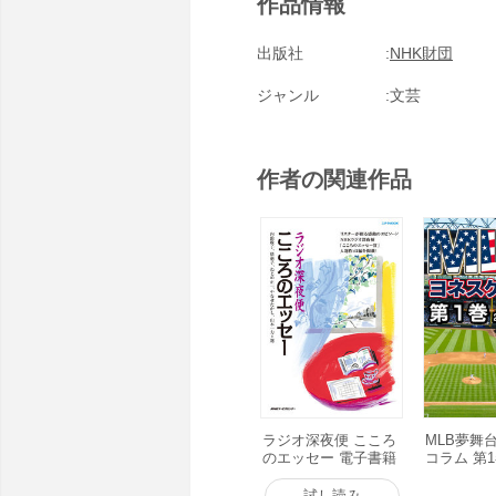
作品情報
出版社
NHK財団
ジャンル
文芸
作者の関連作品
ラジオ深夜便 こころ
MLB夢舞
のエッセー 電子書籍
コラム 第1
版
電子書籍
試し読み