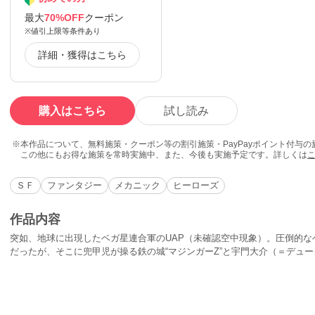
最大
70%OFF
クーポン
※値引上限等条件あり
詳細・獲得はこちら
購入はこちら
試し読み
本作品について、無料施策・クーポン等の割引施策・PayPayポイント付与
この他にもお得な施策を常時実施中、また、今後も実施予定です。詳しくは
ＳＦ
ファンタジー
メカニック
ヒーローズ
作品内容
突如、地球に出現したベガ星連合軍のUAP（未確認空中現象）。圧倒的な
だったが、そこに兜甲児が操る鉄の城“マジンガーZ”と宇門大介（＝デュー
神”グレンダイザーが現れた―。フリード星の王子であったデューク・フ
故郷ではどんな日々を過ごしていたのか。TVアニメでは語られない前日
開ける―!!（前日譚シナリオ：樋口達人）