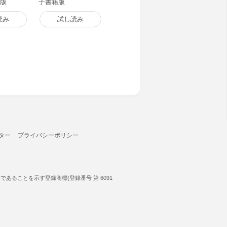
籍版
子書籍版
読み
試し読み
ター
プライバシーポリシー
ることを示す登録商標(登録番号 第 6091