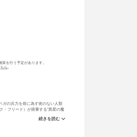
の施策を行う予定があります。
こちら
。
ベガの兵力を前に為す術のない人類
ク・フリード）が搭乗する“異星の魔
リードはなぜ地球にやってきたのか。
譚から『ジ・インセプション』の幕が