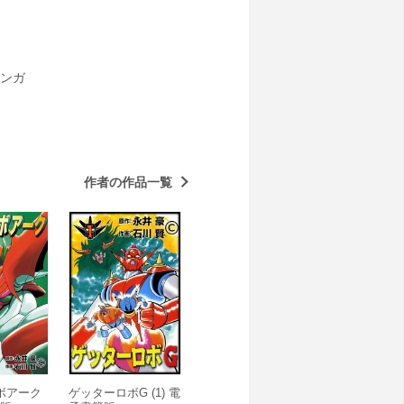
ンガ
作者の作品一覧
ボアーク
ゲッターロボG (1) 電