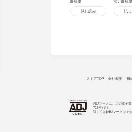
書籍版
電子書籍
試し読み
試し
ストアTOP
会社概要
初
ABJマークは、この電子
713号)です。
詳しくは[ABJマーク]ま