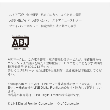
ストアTOP
会社概要
初めての方へ
よくあるご質問
お買い物ガイド
お問い合わせ
ストアニュースレター
プライバシーポリシー
特定商取引法に基づく表示
ABJマークは、この電子書店・電子書籍配信サービスが、著作権者から
コンテンツ使用許諾を得た正規版配信サービスであることを示す登録商
標(登録番号 第 6091713 号)です。
詳しくは[ABJマーク]または[電子出版制作・流通協議会]で検索してくだ
さい。
ebookjapan ヤフー店は、LINEヤフー株式会社のサービスであり、LIN
Eヤフー株式会社がLINE Digital Frontier株式会社と協力して運営してい
ます。
商品等の販売元は、LINE Digital Frontier株式会社です。
© LINE Digital Frontier Corporation © LY Corporation