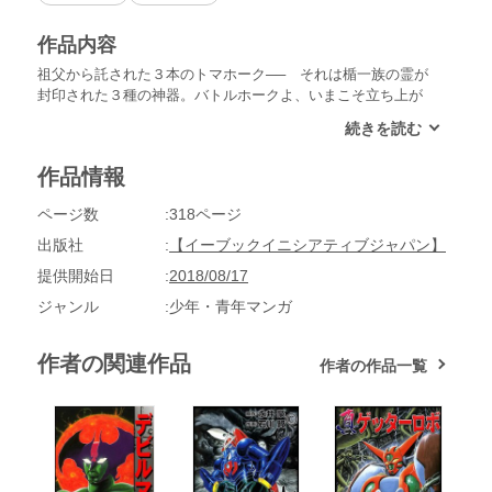
作品内容
祖父から託された３本のトマホーク── それは楯一族の霊が
封印された３種の神器。バトルホークよ、いまこそ立ち上が
れ!! 日本の全武道支配を目的にした謎の集団・紅鬼党。柔
術、空手、剣道、キックボクシングなど世界各国の武術を取り
入れ、頭目である紅鬼大人（こうきたいじん）は幻術や魔術の
作品情報
ほか科学的な武器まで作り上げたという。ついに魔の手は日本
武道の最後の砦であった講心館にも及ぶ。日本最古の武道・楯
ページ数
318ページ
の流れを汲む楯哲舟は、日本のなまぬるい武道に嫌気がさし、
楯一族の里である無煙谷にこもっていた。紅鬼大人率いる紅鬼
出版社
【イーブックイニシアティブジャパン】
党は、楯一族に対し宣戦布告を行う。はたして、楯一族は紅鬼
提供開始日
2018/08/17
党から日本武道の命脈を守ることができるのだろうか？
ジャンル
少年・青年マンガ
作者の関連作品
作者の作品一覧