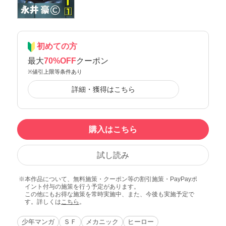
初めての方
最大
70%OFF
クーポン
※値引上限等条件あり
詳細・獲得はこちら
購入はこちら
試し読み
本作品について、無料施策・クーポン等の割引施策・PayPayポ
イント付与の施策を行う予定があります。
この他にもお得な施策を常時実施中、また、今後も実施予定で
す。詳しくは
こちら
。
少年マンガ
ＳＦ
メカニック
ヒーロー