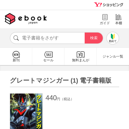
ガイド
本棚
初めて
ジャンル一覧
新刊
セール
無料まんが
グレートマジンガー (1) 電子書籍版
440
円（税込）