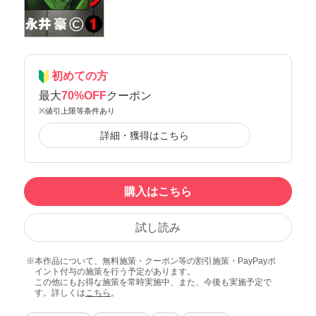
初めての方
最大
70%OFF
クーポン
※値引上限等条件あり
詳細・獲得はこちら
購入はこちら
試し読み
本作品について、無料施策・クーポン等の割引施策・PayPayポ
イント付与の施策を行う予定があります。
この他にもお得な施策を常時実施中、また、今後も実施予定で
す。詳しくは
こちら
。