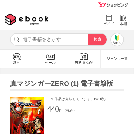
ガイド
本棚
初めて
ジャンル一覧
新刊
セール
無料まんが
真マジンガーZERO (1) 電子書籍版
この作品は完結しています。(全9巻)
440
円（税込）