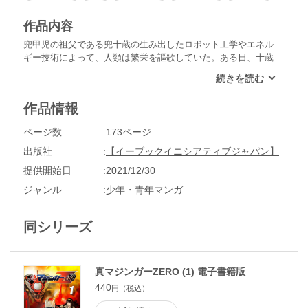
作品内容
兜甲児の祖父である兜十蔵の生み出したロボット工学やエネル
ギー技術によって、人類は繁栄を謳歌していた。ある日、十蔵
が光子力研究所のエネルギーシステムを乗っ取る事件が起き
る。甲児はさやかとともに、十蔵の要求に従い研究施設へと向
かうのだが……。永井豪の原作をもとに、新たな作品世界を構
作品情報
築した『真マジンガーZERO』がいよいよ登場!!
ページ数
173ページ
出版社
【イーブックイニシアティブジャパン】
提供開始日
2021/12/30
ジャンル
少年・青年マンガ
同シリーズ
真マジンガーZERO (1) 電子書籍版
440
円（税込）