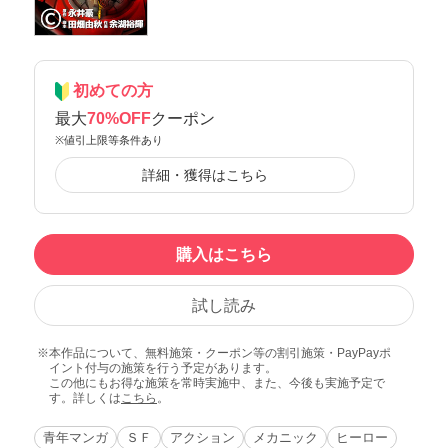
初めての方
最大
70%OFF
クーポン
※値引上限等条件あり
詳細・獲得はこちら
購入はこちら
試し読み
本作品について、無料施策・クーポン等の割引施策・PayPayポ
イント付与の施策を行う予定があります。
この他にもお得な施策を常時実施中、また、今後も実施予定で
す。詳しくは
こちら
。
青年マンガ
ＳＦ
アクション
メカニック
ヒーロー