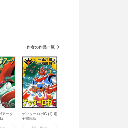
作者の作品一覧
ボアーク
ゲッターロボG (1) 電
籍版
子書籍版