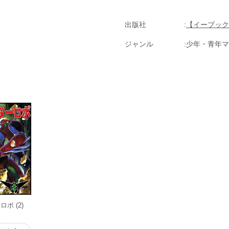
出版社
【イーブック
ジャンル
少年・青年マ
ボ (2)
版