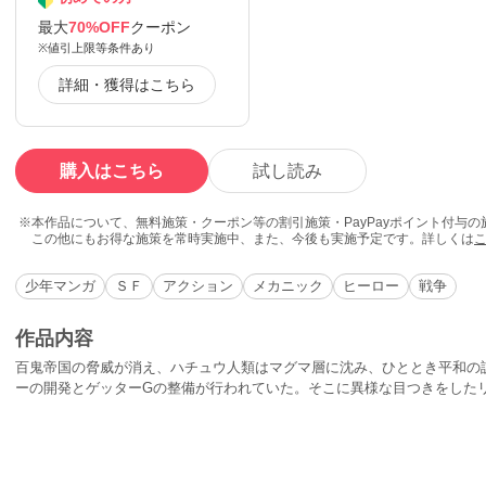
最大
70%OFF
クーポン
※値引上限等条件あり
詳細・獲得はこちら
購入はこちら
試し読み
本作品について、無料施策・クーポン等の割引施策・PayPayポイント付与
この他にもお得な施策を常時実施中、また、今後も実施予定です。詳しくは
少年マンガ
ＳＦ
アクション
メカニック
ヒーロー
戦争
作品内容
百鬼帝国の脅威が消え、ハチュウ人類はマグマ層に沈み、ひととき平和の
ーの開発とゲッターGの整備が行われていた。そこに異様な目つきをした
ゲッターGを強奪する。早乙女研究所に向かっていた流竜馬（ながれ・り
ゲッターGに襲われ、からくのところで逃げ切る。その足でゲッター博物
られてから一度も動かされていないゲッターロボに乗り込み、ゲッターG