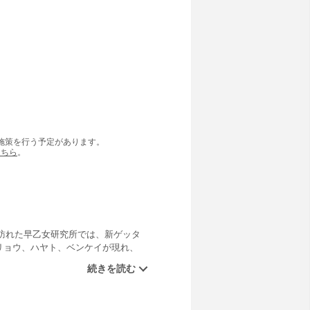
の施策を行う予定があります。
こちら
。
訪れた早乙女研究所では、新ゲッタ
リョウ、ハヤト、ベンケイが現れ、
ょうま）達ゲッターチームは、突然
館に向かった3人は、博物館におさめ
に立ち向かうが……。