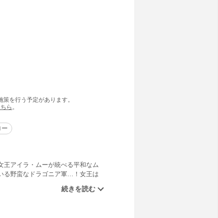
の施策を行う予定があります。
こちら
。
ロー
女王アイラ・ムーが統べる平和なム
いる野蛮なドラゴニア軍…！女王は
れた奇跡を信じて。そしてその祈り