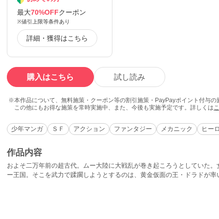
最大
70%OFF
クーポン
※値引上限等条件あり
詳細・獲得はこちら
購入はこちら
試し読み
本作品について、無料施策・クーポン等の割引施策・PayPayポイント付与
この他にもお得な施策を常時実施中、また、今後も実施予定です。詳しくは
少年マンガ
ＳＦ
アクション
ファンタジー
メカニック
ヒー
作品内容
およそ二万年前の超古代。ムー大陸に大戦乱が巻き起ころうとしていた。
ー王国。そこを武力で蹂躙しようとするのは、黄金仮面の王・ドラドが率
ムーの民の守護神像・ゴッドマジンガーに祈りを捧げた。予言の書に書か
は時を越え、現代日本に生きる少年、火野ヤマトのもとに届く…。