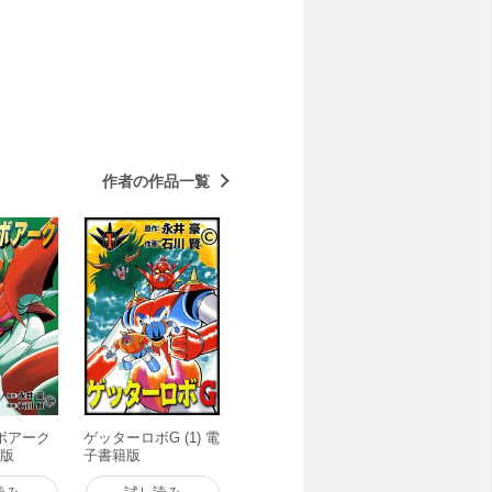
作者の作品一覧
ボアーク
ゲッターロボG (1) 電
籍版
子書籍版