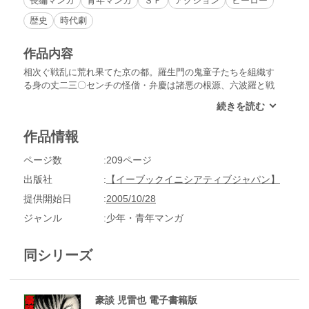
長編マンガ
青年マンガ
ＳＦ
アクション
ヒーロー
歴史
時代劇
作品内容
相次ぐ戦乱に荒れ果てた京の都。羅生門の鬼童子たちを組織す
る身の丈二三〇センチの怪僧・弁慶は諸悪の根源、六波羅と戦
うために立ち上がった！千里眼を持つ兄弟子・源空を比叡山か
ら救い出し、ついに平清盛を影であやつる強大な力を持った陰
陽師と対峙するが…。永井豪のサムライワールド、完結編！
作品情報
ページ数
209ページ
出版社
【イーブックイニシアティブジャパン】
提供開始日
2005/10/28
ジャンル
少年・青年マンガ
同シリーズ
豪談 児雷也 電子書籍版