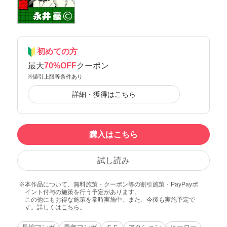
初めての方
最大
70%OFF
クーポン
※値引上限等条件あり
詳細・獲得はこちら
購入はこちら
試し読み
本作品について、無料施策・クーポン等の割引施策・PayPayポ
イント付与の施策を行う予定があります。
この他にもお得な施策を常時実施中、また、今後も実施予定で
す。詳しくは
こちら
。