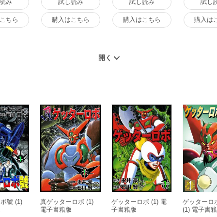
読み
試し読み
試し読み
試し
こちら
購入はこちら
購入はこちら
購入は
號 (1)
真ゲッターロボ (1)
ゲッターロボ (1) 電
ゲッターロ
版
電子書籍版
子書籍版
(1) 電子書