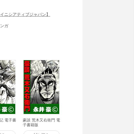
イニシアティブジャパン】
ンガ
記 電子書
豪談 荒木又右衛門 電
子書籍版