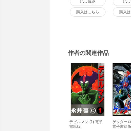
試し読み
試し
購入はこちら
購入は
作者の関連作品
デビルマン (1) 電子
ゲッターロボ
書籍版
電子書籍