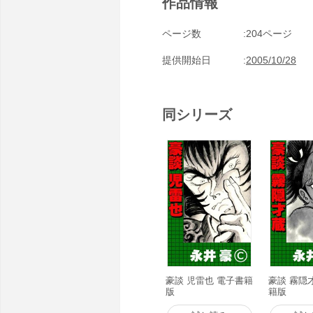
作品情報
ページ数
204ページ
提供開始日
2005/10/28
同シリーズ
豪談 児雷也 電子書籍
豪談 霧隠
版
籍版