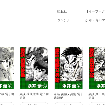
出版社
【イーブック
ジャンル
少年・青年マ
才蔵 電子書
豪談 猿飛佐助 電子書
豪談 後藤又兵衛 電子
豪談 真田軍
籍版
書籍版
籍版