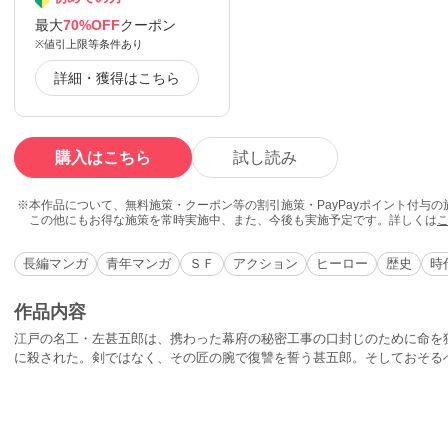
最大
70%OFF
クーポン
※値引上限等条件あり
詳細・獲得はこちら
購入はこちら
試し読み
本作品について、無料施策・クーポン等の割引施策・PayPayポイント付与
この他にもお得な施策を常時実施中、また、今後も実施予定です。詳しくは
長編マンガ
青年マンガ
ＳＦ
アクション
ヒーロー
歴史
時
作品内容
江戸の名工・左甚五郎は、携わった幕府の秘密工事の口封じのために命を
に殺された。剣ではなく、その匠の腕で復讐を誓う甚五郎。そしておそる
を同じくする宮本武蔵とともに、甚五郎の復讐が始まる！