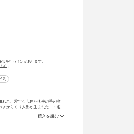
の施策を行う予定があります。
こちら
。
代劇
狙われ、愛する志保を柳生の手の者
べきからくり人形が生まれた…！道