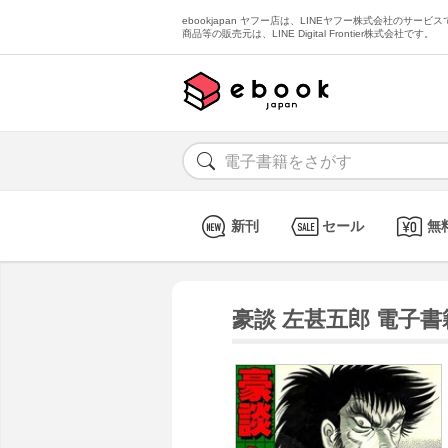
ebookjapan ヤフー店は、LINEヤフー株式会社のサービスで
商品等の販売元は、LINE Digital Frontier株式会社です。
新刊
セール
無
豪談 左甚五郎 電子書