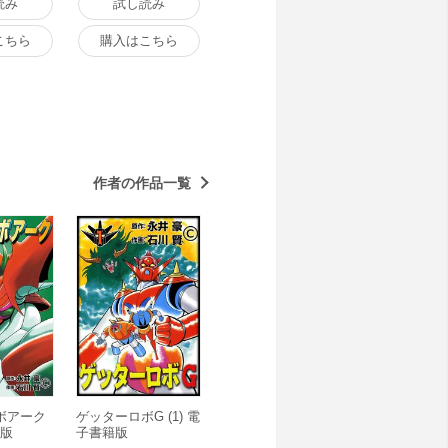
読み
試し読み
こちら
購入はこちら
作者の作品一覧
ボアーク
ゲッターロボG (1) 電
籍版
子書籍版