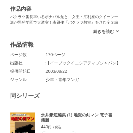
作品内容
バクラツ番長率いるボナパル党と、女王・江利座のクイーン一
派が悪発学園で大激突！表題作『バクラツ教室』を含む全３編
を収録。新編集、イーブック版永井豪短編集、第13弾！ 収録
作品：『バクラツ教室』『イシャシャン』『ドリーマン』
作品情報
ページ数
170ページ
出版社
【イーブックイニシアティブジャパン】
提供開始日
2003/08/22
ジャンル
少年・青年マンガ
同シリーズ
永井豪短編集 (1) 地獄の剣マン 電子書
籍版
440
円（税込）