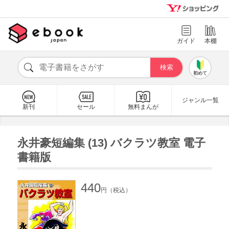
ガイド
本棚
初めて
ジャンル一覧
新刊
セール
無料まんが
永井豪短編集 (13) バクラツ教室 電子
書籍版
440
円（税込）