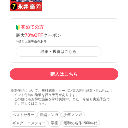
初めての方
最大
70%OFF
クーポン
※値引上限等条件あり
詳細・獲得はこちら
購入はこちら
本作品について、無料施策・クーポン等の割引施策・PayPayポ
イント付与の施策を行う予定があります。
この他にもお得な施策を常時実施中、また、今後も実施予定で
す。詳しくは
こちら
。
ベストセラー
長編マンガ
少年マンガ
ギャグ・コメディー
学園
昭和の名作1960年代