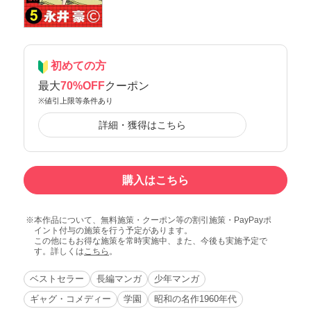
初めての方
最大
70%OFF
クーポン
※値引上限等条件あり
詳細・獲得はこちら
購入はこちら
本作品について、無料施策・クーポン等の割引施策・PayPayポ
イント付与の施策を行う予定があります。
この他にもお得な施策を常時実施中、また、今後も実施予定で
す。詳しくは
こちら
。
ベストセラー
長編マンガ
少年マンガ
ギャグ・コメディー
学園
昭和の名作1960年代