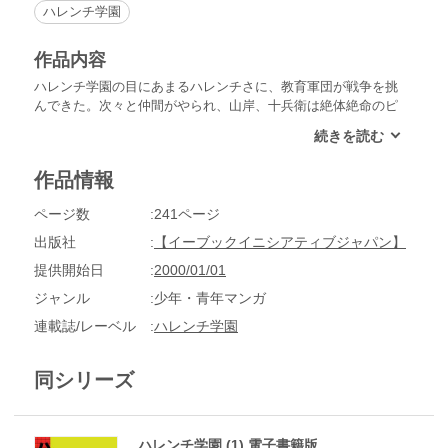
ハレンチ学園
作品内容
ハレンチ学園の目にあまるハレンチさに、教育軍団が戦争を挑
んできた。次々と仲間がやられ、山岸、十兵衛は絶体絶命のピ
ンチに追い込まれる。ハレンチ学園に明日はあるのか!?
作品情報
ページ数
241ページ
出版社
【イーブックイニシアティブジャパン】
提供開始日
2000/01/01
ジャンル
少年・青年マンガ
連載誌/レーベル
ハレンチ学園
同シリーズ
ハレンチ学園 (1) 電子書籍版