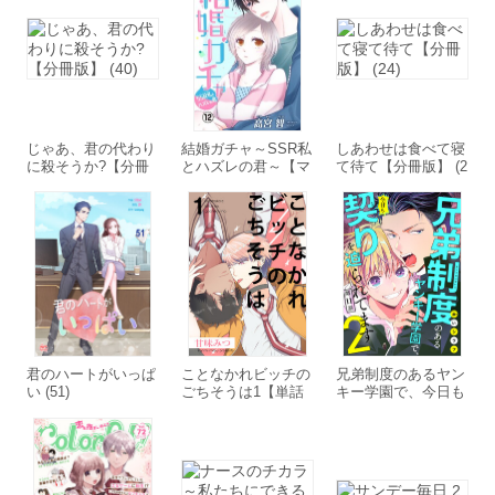
じゃあ、君の代わり
結婚ガチャ～SSR私
しあわせは食べて寝
に殺そうか?【分冊
とハズレの君～【マ
て待て【分冊版】 (2
版】 (40)
イクロ】 (12)
4)
君のハートがいっぱ
ことなかれビッチの
兄弟制度のあるヤン
い (51)
ごちそうは1【単話
キー学園で、今日も
売】
契りを迫られてます
#11