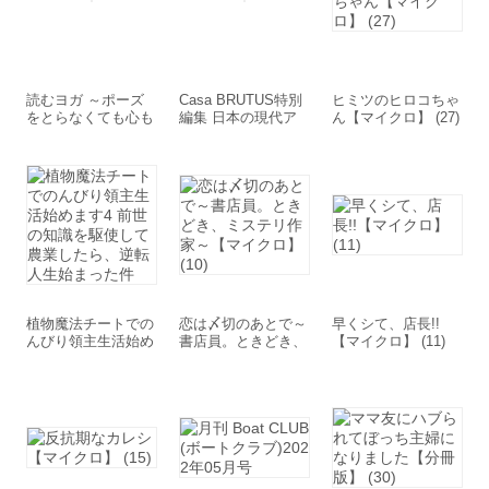
読むヨガ ～ポーズ
Casa BRUTUS特別
ヒミツのヒロコちゃ
をとらなくても心も
編集 日本の現代ア
ん【マイクロ】 (27)
体も軽くなる!～
ート名鑑100
植物魔法チートでの
恋は〆切のあとで～
早くシて、店長!!
んびり領主生活始め
書店員。ときどき、
【マイクロ】 (11)
ます4 前世の知識を
ミステリ作家～【マ
駆使して農業した
イクロ】 (10)
ら、逆転人生始まっ
た件