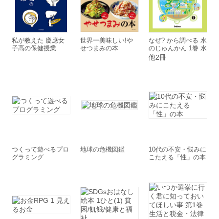
私が教えた 慶應女
世界一美味しい!や
なぜ? から調べる 水
子高の保健授業
せつまみの本
のじゅんかん 1巻 水
はどこから来るの?
他2冊
つくって遊べるプロ
地球の危機図鑑
10代の不安・悩みに
グラミング
こたえる「性」の本