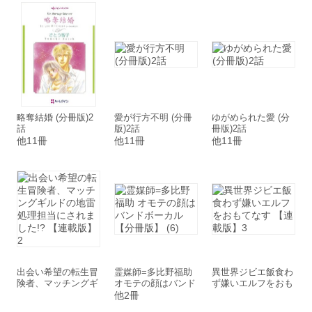
略奪結婚 (分冊版)2
愛が行方不明 (分冊
ゆがめられた愛 (分
話
版)2話
冊版)2話
他11冊
他11冊
他11冊
出会い希望の転生冒
霊媒師=多比野福助
異世界ジビエ飯食わ
険者、マッチングギ
オモテの顔はバンド
ず嫌いエルフをおも
ルドの地雷処理担当
ボーカル【分冊版】
てなす 【連載版】3
他2冊
にされました!? 【連
(6)