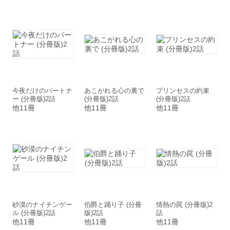
今夜だけのパートナ
あこがれる心の裏で
プリンセスの約束
ー (分冊版)2話
(分冊版)2話
(分冊版)2話
他11冊
他11冊
他11冊
砂漠のナイチンゲー
伯爵と踊り子 (分冊
情熱の罠 (分冊版)2
ル (分冊版)2話
版)2話
話
他11冊
他11冊
他11冊