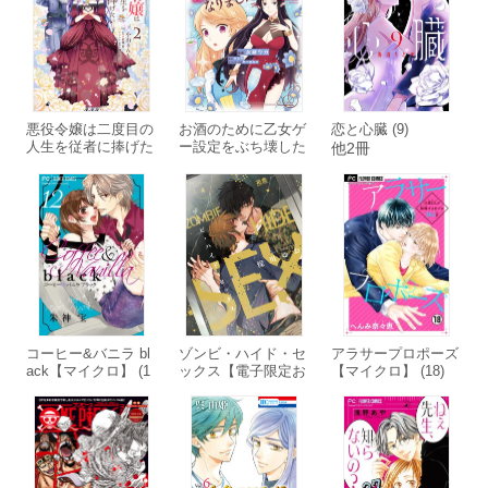
悪役令嬢は二度目の
お酒のために乙女ゲ
恋と心臓 (9)
人生を従者に捧げた
ー設定をぶち壊した
他2冊
い 2
結果、悪役令嬢がチ
ート令嬢になりまし
た 4
コーヒー&バニラ bl
ゾンビ・ハイド・セ
アラサープロポーズ
ack【マイクロ】 (1
ックス【電子限定お
【マイクロ】 (18)
2)
まけ付き】 4巻