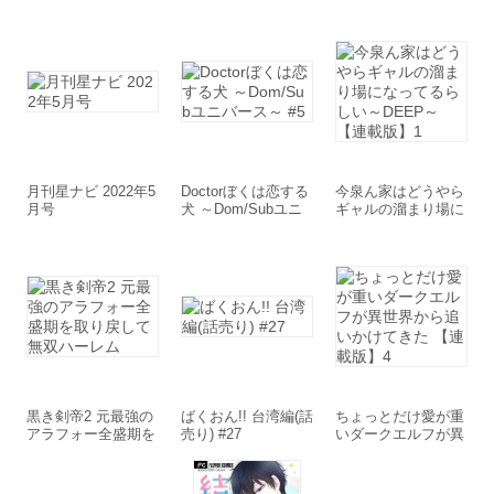
月刊星ナビ 2022年5
Doctorぼくは恋する
今泉ん家はどうやら
月号
犬 ～Dom/Subユニ
ギャルの溜まり場に
バース～ #5
なってるらしい～D
EEP～ 【連載版】1
黒き剣帝2 元最強の
ばくおん!! 台湾編(話
ちょっとだけ愛が重
アラフォー全盛期を
売り) #27
いダークエルフが異
取り戻して無双ハー
世界から追いかけて
レム
きた 【連載版】4