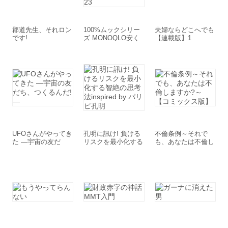
郡道先生、それロン
100%ムックシリー
夫婦ならどこへでも
です!
ズ MONOQLO安く
【連載版】1
て良いモノthe BES
T 2022-2023
UFOさんがやってき
孔明に訊け! 負ける
不倫条例～それで
た ―宇宙の友だ
リスクを最小化する
も、あなたは不倫し
ち、つくるんだ!―
智絶の思考法inspire
ますか?～【コミッ
d by パリピ孔明
クス版】