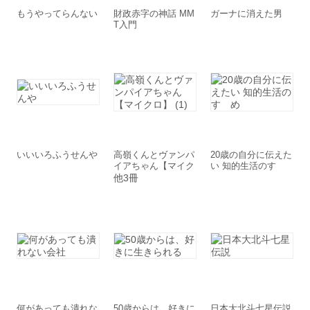
もうやってらんない
財政赤字の神話 MM
ガーナに消えた男
T入門
いいいろふうせんや
高嶺くんとヴァンパ
20歳の自分に伝えた
イアちゃん【マイク
い 知的生活のすゝ
ロ】 (1)
め
他3冊
何があっても潰れな
50歳からは、好きに
日本大北斗七星伝説