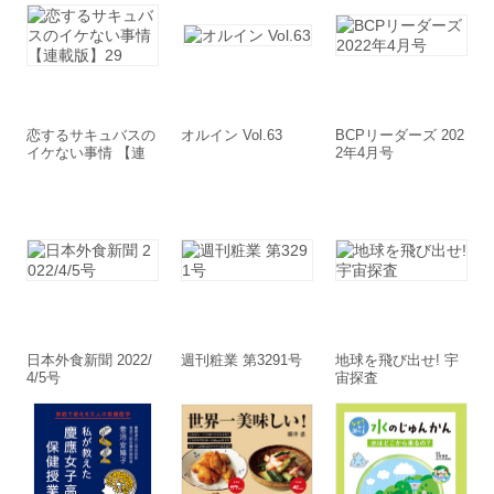
恋するサキュバスの
オルイン Vol.63
BCPリーダーズ 202
イケない事情 【連
2年4月号
載版】29
日本外食新聞 2022/
週刊粧業 第3291号
地球を飛び出せ! 宇
4/5号
宙探査