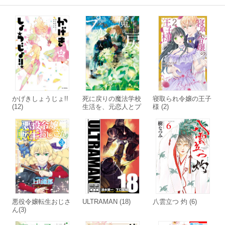
かげきしょうじょ!!
死に戻りの魔法学校
寝取られ令嬢の王子
(12)
生活を、元恋人とプ
様 (2)
ロローグから 1 (※
ただし好感度はゼ
ロ)【電子限定特典
付き】
悪役令嬢転生おじさ
ULTRAMAN (18)
八雲立つ 灼 (6)
ん(3)