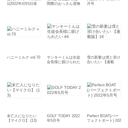
1(2022年4月5日発
間際のおっさん冒険
月号
行)
者、聖剣を抜いて英
雄になる 【連載
版】2
ハニーミルク vol.70
ヤンキーくんは生徒
雪の新妻は僕と溶け
会長様に躾けられた
合いたい 【連載
い #4
版】18
未亡人になりたい
GOLF TODAY 2022
Perfect BOAT(パー
【マイクロ】 (13)
年5月号
フェクトボート) 202
2年5月号