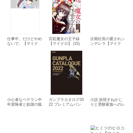
を謳歌します～
仕事中、だけどやめ
宮廷魔女の王子録
次期社長の愛されシ
ないで。【マイク
【マイクロ】 (15)
ンデレラ【マイク
ロ】 (21)
ロ】 (11)
小心者なベテラン中
ガンプラカタログ20
小説 妖怪すねかじ
年冒険者と奴隷の狐
22 プレミアムバン
りと受験家族へのレ
耳少女 【連載版】8
ダイ編
クイエム