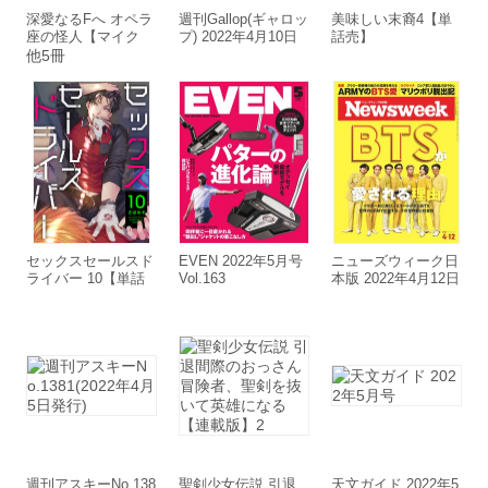
深愛なるFへ オペラ
週刊Gallop(ギャロッ
美味しい末裔4【単
座の怪人【マイク
プ) 2022年4月10日
話売】
ロ】 (1)
号
他5冊
セックスセールスド
EVEN 2022年5月号
ニューズウィーク日
ライバー 10【単話
Vol.163
本版 2022年4月12日
売】
号
週刊アスキーNo.138
聖剣少女伝説 引退
天文ガイド 2022年5