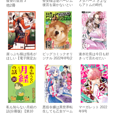
復讐の皇后 3
聖女様は逆ハーレム
メタバース さよな
後宮を築かないとい
らアトムの時代
他2冊
けないらしい【おま
け描き下ろし付き】
(1)
崖っぷち猫は指名が
ビッグコミックオリ
速水社長は今日も好
ほしい【電子限定お
ジナル 2022年8号(2
きって言わせたい
まけ付き】
022年4月5日発売)
【マイクロ】 (7)
私も知らない月経の
悪役令嬢は異世界転
マーガレット 2022
話(分冊版) 【第10
生しても乙女ゲーム
年9号
話】
をつくりたい! 1 オ