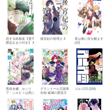
恋する鉄面皮【電子
後宮妃の管理人 4
君は春に目を醒ます
限定おまけ付き】 4
(10)
巻【ebookjapan限定
特典付き】
悪役令嬢、セシリ
グランドール王国再
ゴルゴ13 (204)
ア・シルビィは死に
生録 破滅の悪役王
たくないので男装す
女ですが救国エンド
ることにした。4
をお望みです 1