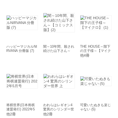
売)
ハッピーマジカルNI
闇～10年間、殺され
THE HOUSE～階下
RVANA 分冊版 (7)
続けた山下さん～
の王子様～【マイク
【コミックス版】(2)
ロ】 (1)
他4冊
将棋世界(日本将棋
われらはレギオン4
可愛いたぬきも楽じ
連盟発行) 2022年5
驚異のシリンダー世
ゃない (5)
月号
界 上
他2冊
他2冊