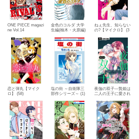
ONE PIECE magazi
金色のコルダ 大学
ねぇ先生、知らない
ne Vol.14
生編(柚木・火原編)
の?【マイクロ】 (3
(6)
7)
恋と弾丸【マイク
塩の街 ～自衛隊三
夜伽の双子―贄姫は
ロ】 (58)
部作シリーズ～ (1)
二人の王子に愛され
る―【マイクロ】
(6)