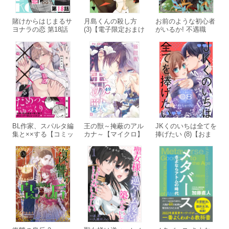
賭けからはじまるサ
月島くんの殺し方
お前のような初心者
ヨナラの恋 第18話
(3)【電子限定おまけ
がいるか! 不遇職
【単話版】
付き】
『召喚師』なのにラ
スボスと言われてい
るそうです 1
BL作家、スパルタ編
王の獣～掩蔽のアル
JKくのいちは全てを
集と××する【コミッ
カナ～【マイクロ】
捧げたい (8)【おま
クス版】
(42)
け描き下ろし付き】