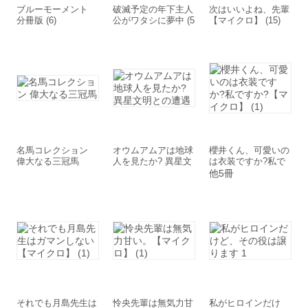
ブルーモーメント
破滅予定の年下主人
次はいいよね、先輩
分冊版 (6)
公がワタシに夢中 (5
【マイクロ】 (15)
0)
名馬コレクション
オウムアムアは地球
櫻井くん、可愛いの
偉大なる三冠馬
人を見たか? 異星文
は衣装ですか?私で
明との遭遇
すか?【マイクロ】
他5冊
(1)
それでも月島先生は
怜央先輩は無気力甘
私がヒロインだけ