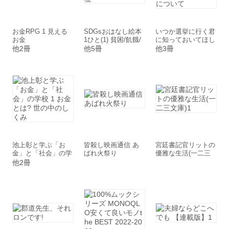
お金RPG 1 見える
SDGsおはなし絵本
いつか選挙に行く君
お金
1ひと(1) 貧困/飢餓/
に知っておいてほし
健康と福祉
い事 第1巻 生活と税
他2冊
他5冊
他3冊
金・法律について
池上彰と学ぶ「お
皆殺し映画通信 あ
宮廷書記官リットの
金」と「社会」の学
ばれ火祭り
優雅な生活(一二三
校 1 お金とは? 世の
文庫)1
他2冊
中のしくみ