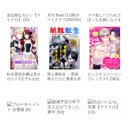
反抗期なカレシ【マ
月刊 Boat CLUB(ボ
ママ友にハブられて
イクロ】 (15)
ートクラブ)2022年0
ぼっち主婦になりま
5月号
した【分冊版】 (30)
転生悪役令嬢は見せ
萌え豚転生 ～悪徳
ピンクチェリーコン
かけドS王子をお仕
商人だけど勇者を差
プレックス5【単話
置きしたい【マイク
し置いて異世界無双
売】
ロ】 (8)
してみた～ 【連載
版】2