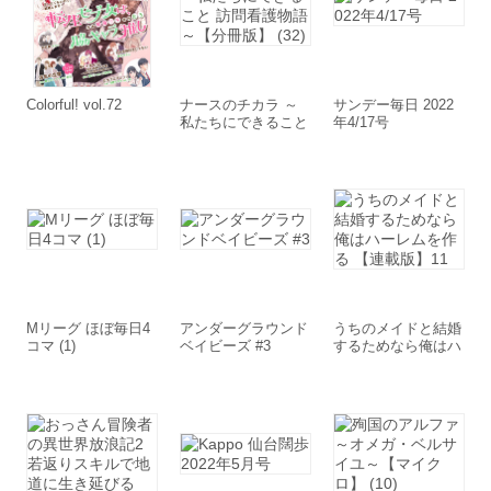
Colorful! vol.72
ナースのチカラ ～
サンデー毎日 2022
私たちにできること
年4/17号
訪問看護物語～【分
冊版】 (32)
Mリーグ ほぼ毎日4
アンダーグラウンド
うちのメイドと結婚
コマ (1)
ベイビーズ #3
するためなら俺はハ
ーレムを作る 【連
載版】11