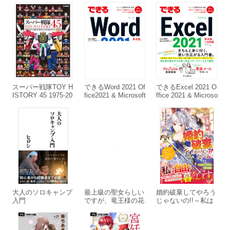
トメ趣味を隠してい
た俺がどうして巻き
込まれているのだろ
う?【電子限定特典
付き】
スーパー戦隊TOY H
できるWord 2021 Of
できるExcel 2021 O
ISTORY 45 1975-20
fice2021 & Microsoft
ffice 2021 & Microso
21
365両対応
ft 365両対応
大人のソロキャンプ
最上級の聖女らしい
婚約破棄してやろう
入門
ですが、竜王様の花
じゃないの!!～私は
嫁にはなりません!
自由に暮らします、
～追放されたので薬
今さら溺愛なんてお
師として第二の人生
断りです～