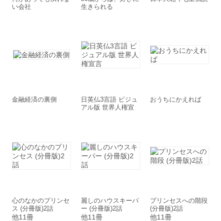
い会社
生きられる
金融経済の裏側
日英仏3言語 ビジュ
おうちにかえれば
アル版 世界人権宣
言
心のなかのプリンセ
麗しのハウスキーパ
プリンセスへの階段
ス (分冊版)2話
ー (分冊版)2話
(分冊版)2話
他11冊
他11冊
他11冊