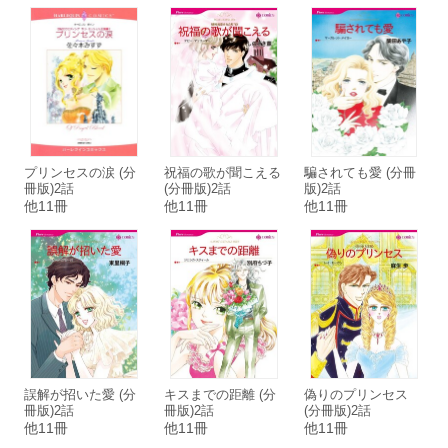
プリンセスの涙 (分
祝福の歌が聞こえる
騙されても愛 (分冊
冊版)2話
(分冊版)2話
版)2話
他11冊
他11冊
他11冊
誤解が招いた愛 (分
キスまでの距離 (分
偽りのプリンセス
冊版)2話
冊版)2話
(分冊版)2話
他11冊
他11冊
他11冊