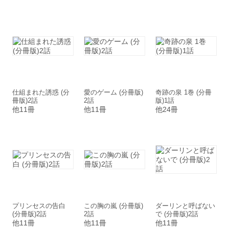
仕組まれた誘惑 (分
愛のゲーム (分冊版)
奇跡の泉 1巻 (分冊
冊版)2話
2話
版)1話
他11冊
他11冊
他24冊
プリンセスの告白
この胸の嵐 (分冊版)
ダーリンと呼ばない
(分冊版)2話
2話
で (分冊版)2話
他11冊
他11冊
他11冊