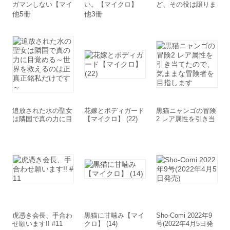
ガマンしない【マイ
い。【マイクロ】
ど、その役は譲りま
クロ】 (1)
(1)
す 1
他5冊
他3冊
追放された水の聖女
花嫁とボディガード
黒猫ニャンゴの冒険
は隣国で真の力に目
【マイクロ】 (22)
2 レア属性を引き当
覚める～世界を救え
てたので、気ままな
るのは正真正銘私だ
冒険者を目指します
けです～
虎憑き会長、手合わ
黒猫に甘噛み【マイ
Sho-Comi 2022年9
せ願います!! #11
クロ】 (14)
号(2022年4月5日発