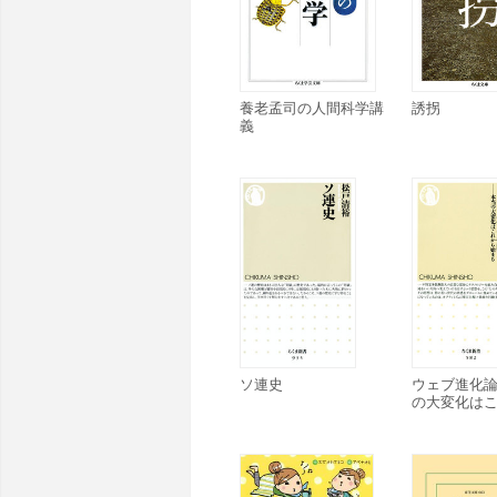
養老孟司の人間科学講
誘拐
義
ソ連史
ウェブ進化論
の大変化は
まる