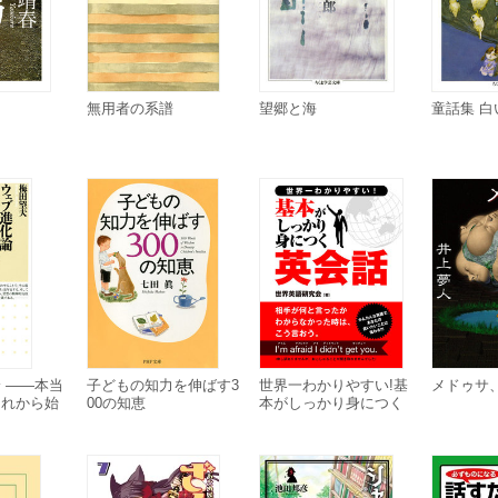
無用者の系譜
望郷と海
童話集 
 ――本当
子どもの知力を伸ばす3
世界一わかりやすい!基
メドゥサ
これから始
00の知恵
本がしっかり身につく
英会話