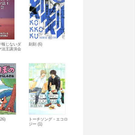
が報じないダ
刻刻 (6)
マ法王講演会
S】
26)
トーチソング・エコロ
ジー (1)