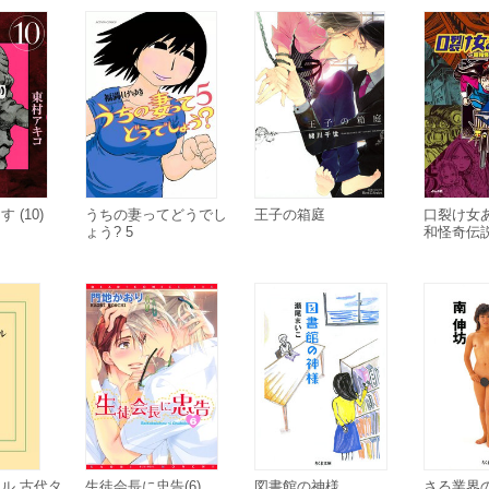
 (10)
うちの妻ってどうでし
王子の箱庭
口裂け女
ょう? 5
和怪奇伝
ル 古代タ
生徒会長に忠告(6)
図書館の神様
さる業界