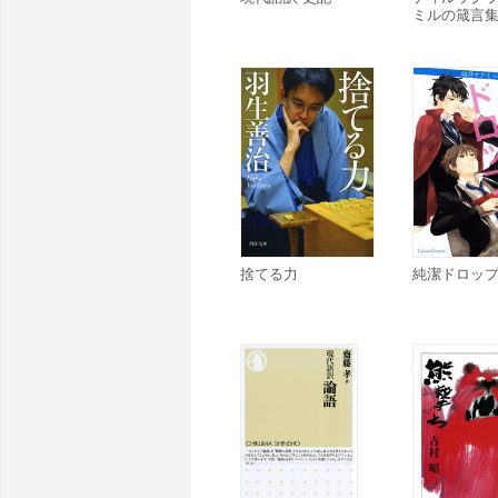
ミルの箴言
捨てる力
純潔ドロッ