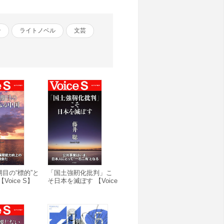
ン
ライトノベル
文芸
目の“標的”と
「国土強靭化批判」こ
Voice S】
そ日本を滅ぼす 【Voice
S】