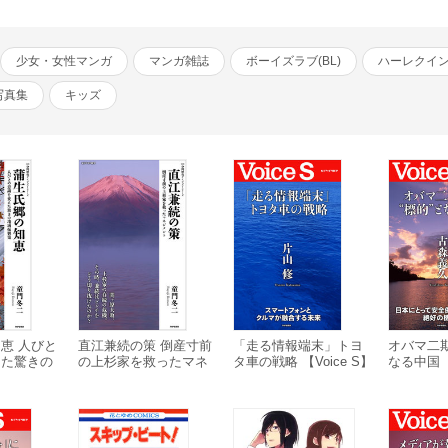
少女・女性マンガ
マンガ雑誌
ボーイズラブ(BL)
ハーレクイ
写真集
キッズ
恵 人びと
直江兼続の策 倒産寸前
「走る情報端末」トヨ
オバマ二期
えた驚きの
の上杉家を救ったマネ
タ車の戦略 【Voice S】
なる中国 【
ジメント