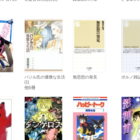
集
プ
バジル氏の優雅な生活
無思想の発見
ポルノ雑
(1)
他5冊