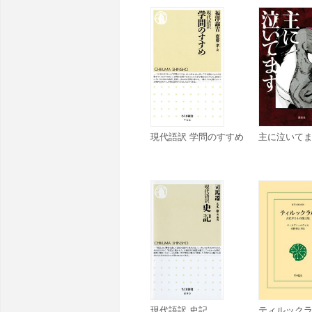
現代語訳 学問のすすめ
主に泣いてます
現代語訳 史記
ティルックラ