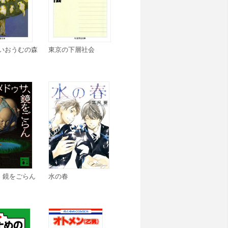
白いおうむの森
東京の下層社会
、鏡をごらん
水の春