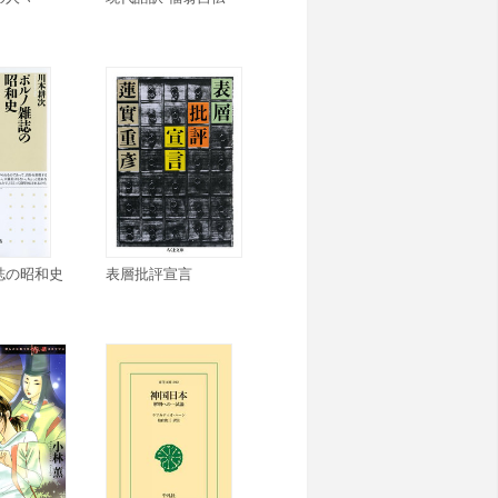
誌の昭和史
表層批評宣言