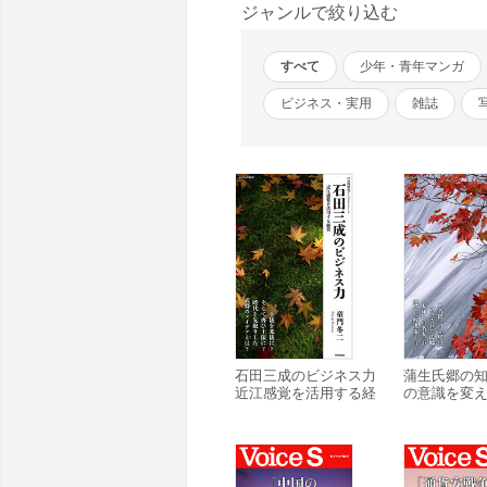
ジャンルで絞り込む
すべて
少年・青年マンガ
ビジネス・実用
雑誌
石田三成のビジネス力
蒲生氏郷の知
近江感覚を活用する経
の意識を変
営
地域振興策