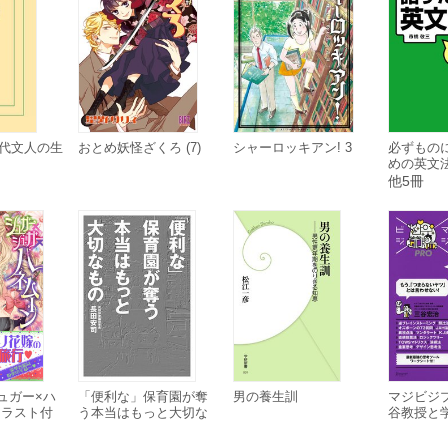
 明代文人の生
おとめ妖怪ざくろ (7)
シャーロッキアン! 3
必ずもの
めの英文法 S
門編 I]
他5冊
ュガー×ハ
「便利な」保育園が奪
男の養生訓
マジビジプ
イラスト付
う本当はもっと大切な
谷教授と
もの
る」×「絞
全思考法