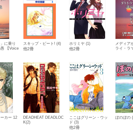
争」に乗り
スキップ・ビート! (4)
ホリミヤ (1)
メディア
 【Voice
ライ・ラ
他2冊
他2冊
【Voice 
ーカー 12
DEADHEAT DEADLOC
ここはグリーン・ウッ
ぼのぼの (
K(2)
ド (3)
他2冊