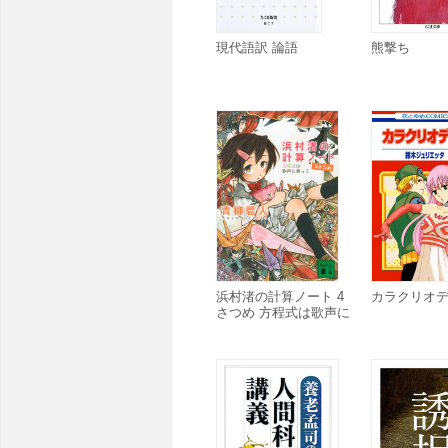
現代語訳 論語
熊撃ち
浜村渚の計算ノート 4
カラクリオデッ
さつめ 方程式は歌声に
乗って