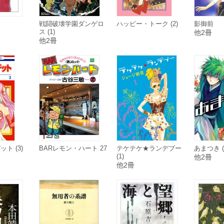
戦闘破壊学園ダンゲロ
ハッピー・トーク (2)
影御前
ス (1)
他2冊
他2冊
ト (3)
BARレモン・ハート 27
テケテケ★ランデブー
あまつき (
(1)
他2冊
他2冊