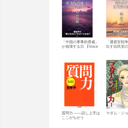
「中国の軍事的脅威」
「通貨安戦
が崩壊する日 【Voice
出す自民党の愚
S】
S】
質問力 ――話し上手は
マダム・ジョ
ここがちがう