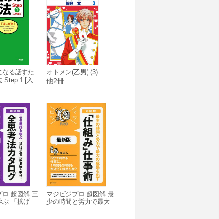
になる話すた
オトメン(乙男) (3)
tep 1 [入
他2冊
ロ 超図解 三
マジビジプロ 超図解 最
学ぶ 「拡げ
少の時間と労力で最大
る」で明快!
の成果を出す 「仕組
カタログ
み」仕事術 最新版