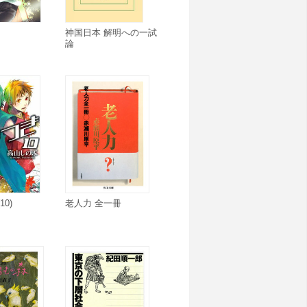
神国日本 解明への一試
論
10)
老人力 全一冊