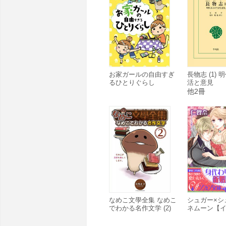
お家ガールの自由すぎ
長物志 (1)
るひとりぐらし
活と意見
他2冊
なめこ文學全集 なめこ
シュガー×シ
でわかる名作文学 (2)
ネムーン【
き完全版】