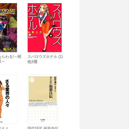
あらわる!～昭
スパロウズホテル (1)
説～
他3冊
の人々
現代語訳 福翁自伝