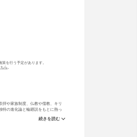
の施策を行う予定があります。
こちら
。
崇拝や家族制度、仏教や儒教、キリ
独特の進化論と輪廻説をもとに熱っ