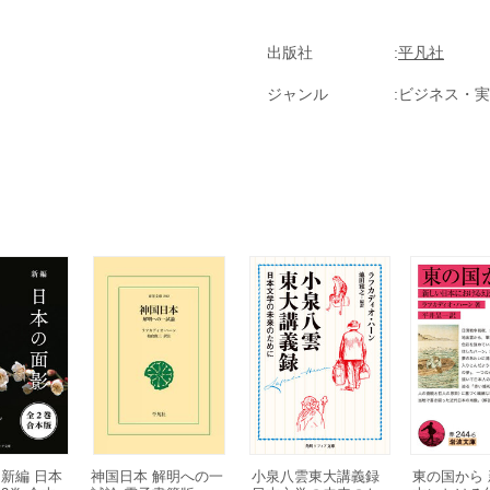
出版社
平凡社
ジャンル
ビジネス・実
新編 日本
神国日本 解明への一
小泉八雲東大講義録
東の国から