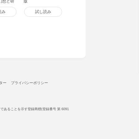
幻想と研
版
版
読み
試し読み
ター
プライバシーポリシー
ることを示す登録商標(登録番号 第 6091