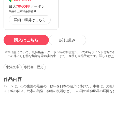
最大
70%OFF
クーポン
※値引上限等条件あり
詳細・獲得はこちら
購入はこちら
試し読み
本作品について、無料施策・クーポン等の割引施策・PayPayポイント付与
この他にもお得な施策を常時実施中、また、今後も実施予定です。詳しくは
東洋文庫
専門書 歴史
作品内容
ハーンは、その生涯の最後の十数年を日本の紹介に捧げた。本書は、先祖
スト教の伝来、武家の興隆、神道の復活など、この国の精神世界の展開を
ぽく論じる。彼の日本研究の集大成。