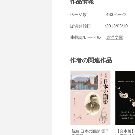
作品情報
ページ数
463ページ
提供開始日
2013/05/10
連載誌/レーベル
東洋文庫
作者の関連作品
新編 日本の面影 電子
【合本版】