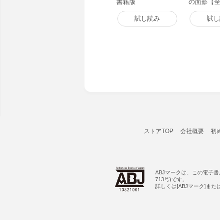
書籍版
の面影【全
版】 電子
試し読み
試し
ストアTOP
会社概要
初
ABJマークは、この電子
713号)です。
詳しくは[ABJマーク]ま