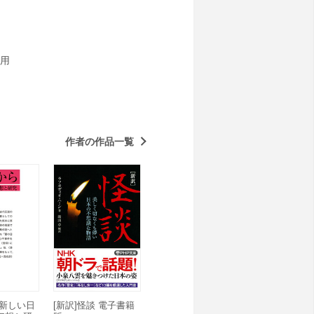
用
作者の作品一覧
 新しい日
[新訳]怪談 電子書籍