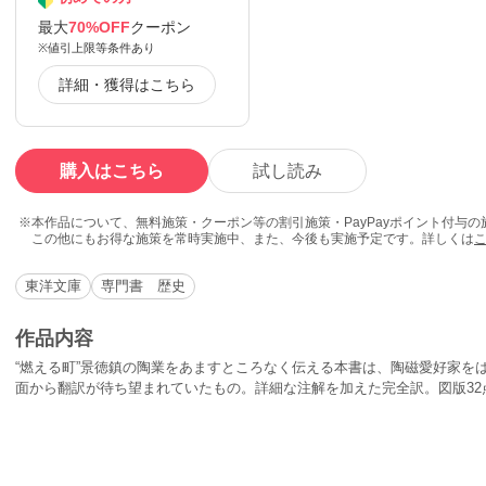
最大
70%OFF
クーポン
※値引上限等条件あり
詳細・獲得はこちら
購入はこちら
試し読み
本作品について、無料施策・クーポン等の割引施策・PayPayポイント付与
この他にもお得な施策を常時実施中、また、今後も実施予定です。詳しくは
東洋文庫
専門書 歴史
作品内容
“燃える町”景徳鎮の陶業をあますところなく伝える本書は、陶磁愛好家を
面から翻訳が待ち望まれていたもの。詳細な注解を加えた完全訳。図版32