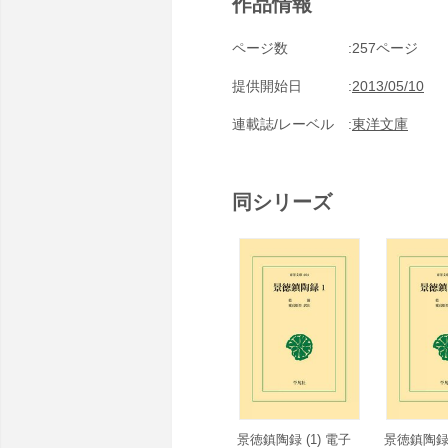
作品情報
ページ数
257ページ
提供開始日
2013/05/10
連載誌/レーベル
東洋文庫
同シリーズ
景徳鎮陶録 (1) 電子
景徳鎮陶録 