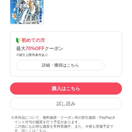
初めての方
最大
70%OFF
クーポン
※値引上限等条件あり
詳細・獲得はこちら
購入はこちら
試し読み
本作品について、無料施策・クーポン等の割引施策・PayPayポ
イント付与の施策を行う予定があります。
この他にもお得な施策を常時実施中、また、今後も実施予定で
す。詳しくは
こちら
。