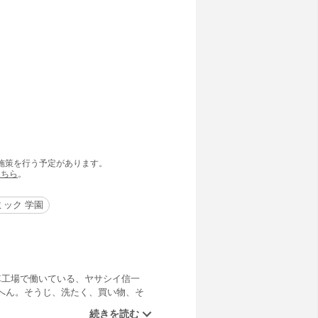
の施策を行う予定があります。
こちら
。
ック 学園
車工場で働いている、ヤサシイ信一
へん。そうじ、洗たく、買い物、そ
【同時収録】ちょっと長すぎるマフ