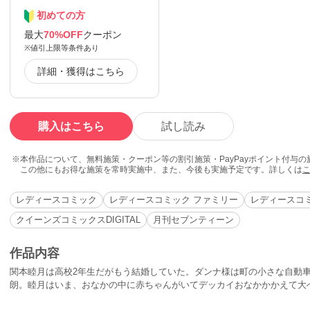
初めての方
最大
70%OFF
クーポン
※値引上限等条件あり
詳細・獲得はこちら
購入はこちら
試し読み
本作品について、無料施策・クーポン等の割引施策・PayPayポイント付与
この他にもお得な施策を常時実施中、また、今後も実施予定です。詳しくは
レディースコミック
レディースコミック ファミリー
レディースコミ
クイーンズコミックスDIGITAL
月刊セブンティーン
作品内容
関本睦月は高校2年生だがもう結婚していた。ダンナ様は町の小さな自動
朗。睦月はいま、おなかの中に赤ちゃんがいてデッカイおなかかかえて大
して…まだ現役の学生だから、ちゃんと学校へ行くワケ。エライよっ。 