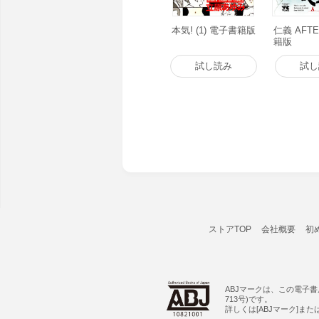
本気! (1) 電子書籍版
仁義 AFT
籍版
試し読み
試し
ストアTOP
会社概要
初
ABJマークは、この電子
713号)です。
詳しくは[ABJマーク]ま