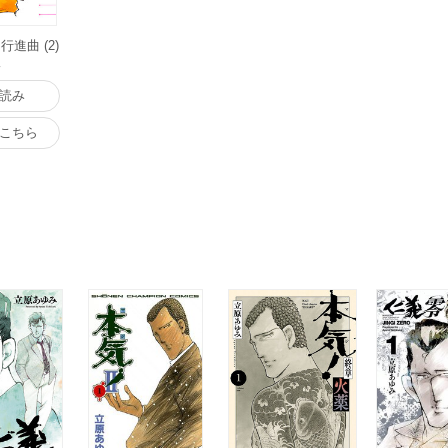
進曲 (2)
版
読み
こちら