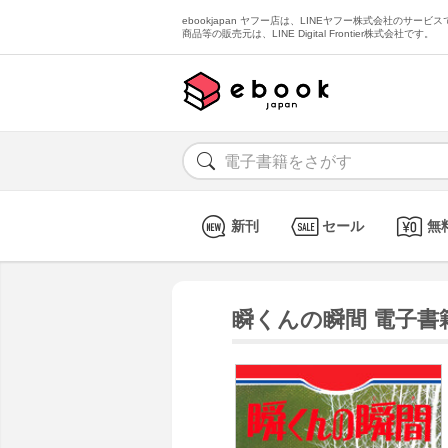
ebookjapan ヤフー店は、LINEヤフー株式会社のサービスで
商品等の販売元は、LINE Digital Frontier株式会社です。
新刊
セール
無
瞬くんの瞬間 電子書