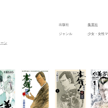
ールがゆれてたぜ』に続くなんぱちっくラプソディーシリーズ『民あんと
ト』の2編も収録。
出版社
集英社
ジャンル
少女・女性マ
ィーン