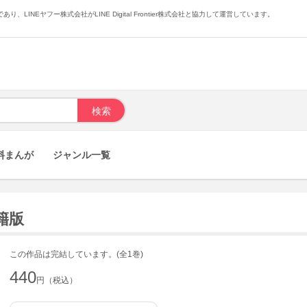
あり、LINEヤフー株式会社がLINE Digital Frontier株式会社と協力して運営しています。
料まんが
ジャンル一覧
籍版
この作品は完結しています。(全1巻)
440
円（税込）