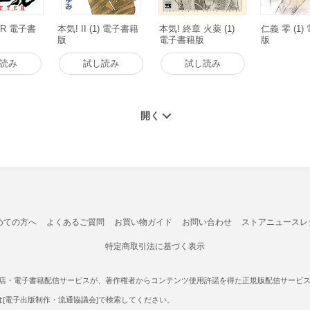
ER 電子書
本気! II (1) 電子書籍
本気! 終章 火薬 (1)
仁義 零 (1
版
電子書籍版
版
読み
試し読み
試し読み
めての方へ
よくあるご質問
お買い物ガイド
お問い合わせ
ストアニュースレ
特定商取引法に基づく表示
書店・電子書籍配信サービスが、著作権者からコンテンツ使用許諾を得た正規版配信サービスであ
たは[電子出版制作・流通協議会]で検索してください。