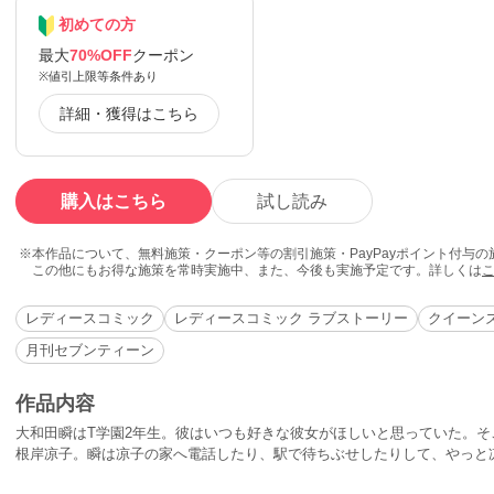
初めての方
最大
70%OFF
クーポン
※値引上限等条件あり
詳細・獲得はこちら
購入はこちら
試し読み
本作品について、無料施策・クーポン等の割引施策・PayPayポイント付与
この他にもお得な施策を常時実施中、また、今後も実施予定です。詳しくは
レディースコミック
レディースコミック ラブストーリー
クイーンズ
月刊セブンティーン
作品内容
大和田瞬はT学園2年生。彼はいつも好きな彼女がほしいと思っていた。そ
根岸凉子。瞬は凉子の家へ電話したり、駅で待ちぶせしたりして、やっと
そして瞬は凉子を車に乗せて行き先も決めない旅に出たが……!? その他