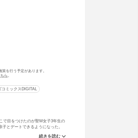
の施策を行う予定があります。
こちら
。
コミックスDIGITAL
こで目をつけたのが聖W女子3年生の
凉子とデートできるようになった。
『あばよポニーテール』『ポニーテ