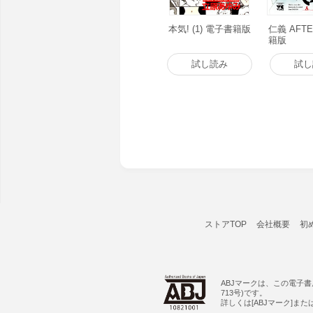
本気! (1) 電子書籍版
仁義 AFT
籍版
試し読み
試し
ストアTOP
会社概要
初
ABJマークは、この電子
713号)です。
詳しくは[ABJマーク]ま