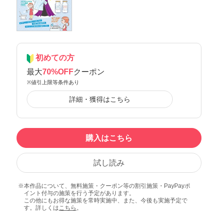
初めての方
最大
70%OFF
クーポン
※値引上限等条件あり
詳細・獲得はこちら
購入はこちら
試し読み
本作品について、無料施策・クーポン等の割引施策・PayPayポ
イント付与の施策を行う予定があります。
この他にもお得な施策を常時実施中、また、今後も実施予定で
す。詳しくは
こちら
。