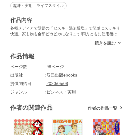
趣味・実用 ライフスタイル
作品内容
各種メディアで話題の「セスキ・過炭酸塩」で簡単にスッキリ
快適。家も物も全部ピカピカになります!両方ともに使用後は
無害な炭酸ソーダと酸素、水に分解されるので環境への負担も
少なく、また100円SHOPで買えるので経済的な負担も少ない
のも魅力的。床や家電、水まわりなどの家の中の掃除はもちろ
作品情報
ん、洗濯にも使え、まさに万能の洗浄剤です。本書ではこのセ
スキ、過炭素塩を使った洋服の漂白、お風呂掃除など家庭内で
ページ数
98ページ
上手に活用できる方法を伝授します。【セスキとは】「セス
キ」と呼ばれているのは「セスキ炭酸ソーダ」のこと。弱アル
出版社
辰巳出版ebooks
カリ性の粉末で油汚れ、皮脂汚れ、タンパク質汚れ、手垢、ほ
提供開始日
2020/05/08
こりなど酸性の汚れ落としに効果があります。【過炭酸塩と
は】「過炭酸塩」と呼ばれているのは「過炭酸ソーダ」のこ
ジャンル
ビジネス・実用
と。セスキやせっけんよりもアルカリ性が強い洗浄剤で頑固な
染みや黄ばみを漂白でき、カビ退治にも効果抜群です。
作者の関連作品
作者の作品一覧