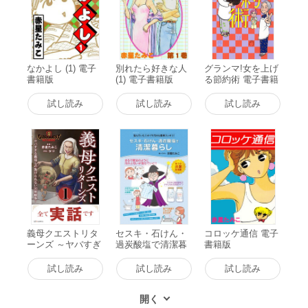
なかよし (1) 電子
別れたら好きな人
グランマ!女を上げ
書籍版
(1) 電子書籍版
る節約術 電子書籍
版
試し読み
試し読み
試し読み
義母クエストリタ
セスキ・石けん・
コロッケ通信 電子
ーンズ ～ヤバすぎ
過炭酸塩で清潔暮
書籍版
る義母との負けら
らし 電子書籍版
れない30年戦争～
試し読み
試し読み
試し読み
1 電子書籍版