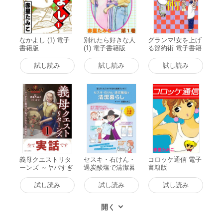
なかよし (1) 電子
別れたら好きな人
グランマ!女を上げ
書籍版
(1) 電子書籍版
る節約術 電子書籍
版
試し読み
試し読み
試し読み
義母クエストリタ
セスキ・石けん・
コロッケ通信 電子
ーンズ ～ヤバすぎ
過炭酸塩で清潔暮
書籍版
る義母との負けら
らし 電子書籍版
れない30年戦争～
試し読み
試し読み
試し読み
1 電子書籍版