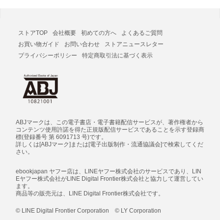
ストアTOP
会社概要
初めての方へ
よくあるご質問
お買い物ガイド
お問い合わせ
ストアニュースレター
プライバシーポリシー
特定商取引法に基づく表示
ABJマークは、この電子書店・電子書籍配信サービスが、著作権者から
コンテンツ使用許諾を得た正規版配信サービスであることを示す登録商
標(登録番号 第 6091713 号)です。
詳しくは[ABJマーク]または[電子出版制作・流通協議会]で検索してくだ
さい。
ebookjapan ヤフー店は、LINEヤフー株式会社のサービスであり、LIN
Eヤフー株式会社がLINE Digital Frontier株式会社と協力して運営してい
ます。
商品等の販売元は、LINE Digital Frontier株式会社です。
© LINE Digital Frontier Corporation © LY Corporation