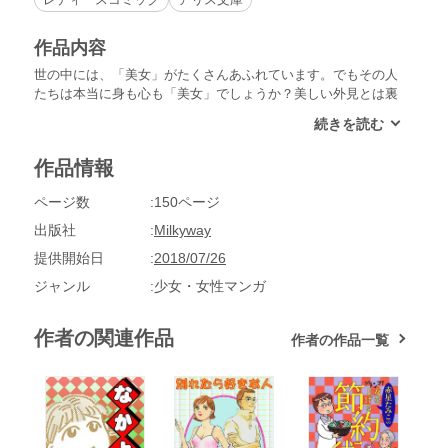
作品内容
世の中には、「美女」がたくさんあふれています。でもその人
たちは本当に身も心も「美女」でしょうか？美しい外見とは裏
腹にいろんなトラブルをかかえているかもしれません。誰もが
体の中に自分の美を引き出す宝のツボを持っています。そのツ
ボはさわったり揉むだけで「美」のオーラをあなたの身体に満
作品情報
たしてくれます。少しでも不調を感じているのならこの本で解
消してみてください。
ページ数
150ページ
出版社
Milkyway
提供開始日
2018/07/26
ジャンル
少女・女性マンガ
作者の関連作品
作者の作品一覧