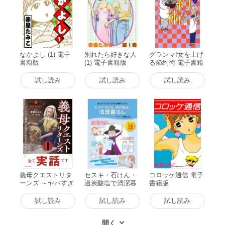
なかよし (1) 電子
別れたら好きな人
グランマ!女を上げ
書籍版
(1) 電子書籍版
る節約術 電子書籍
版
試し読み
試し読み
試し読み
義母クエストリタ
セスキ・石けん・
コロッケ通信 電子
ーンズ ～ヤバすぎ
過炭酸塩で清潔暮
書籍版
る義母との負けら
らし 電子書籍版
れない30年戦争～
試し読み
試し読み
試し読み
1 電子書籍版