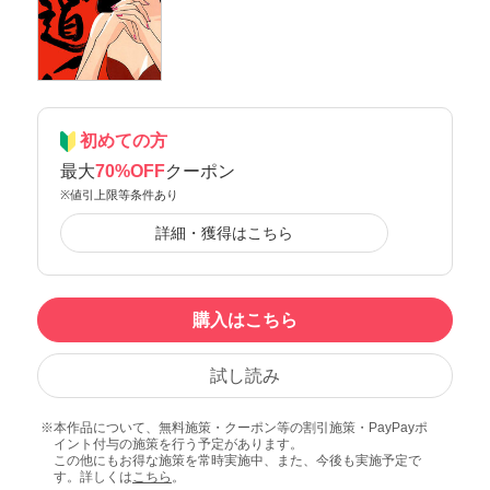
初めての方
最大
70%OFF
クーポン
※値引上限等条件あり
詳細・獲得はこちら
購入はこちら
試し読み
本作品について、無料施策・クーポン等の割引施策・PayPayポ
イント付与の施策を行う予定があります。
この他にもお得な施策を常時実施中、また、今後も実施予定で
す。詳しくは
こちら
。