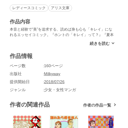
レディースコミック
アリス文庫
作品内容
本音と経験で“美”を追求する、読めば身も心も「キレイ」にな
れるエッセイコミック。『ホントの「キレイ」って？』『夏本
番！脱毛バトル』『女を磨くエステ考』『洗顔でニキビ解消』
『心にいつも友だちを』『コンプレックスでもっとキレイ
に！』『あなたはイイ人？ワルイ人』『みんなのおすすめカン
作品情報
タンエステ』『ダイエットは健康第一』等、色々なレッスンが
あります。
ページ数
160ページ
出版社
Milkyway
提供開始日
2018/07/26
ジャンル
少女・女性マンガ
作者の関連作品
作者の作品一覧