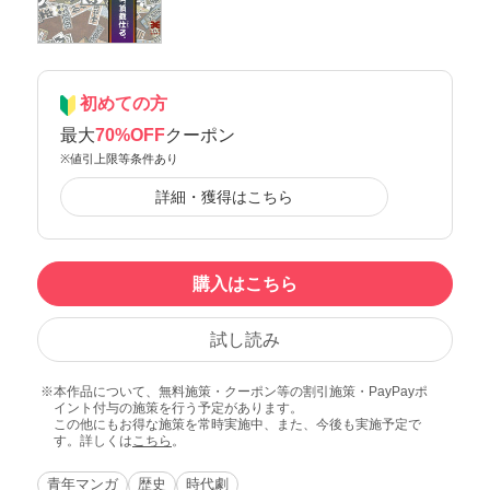
初めての方
最大
70%OFF
クーポン
※値引上限等条件あり
詳細・獲得はこちら
購入はこちら
試し読み
本作品について、無料施策・クーポン等の割引施策・PayPayポ
イント付与の施策を行う予定があります。
この他にもお得な施策を常時実施中、また、今後も実施予定で
す。詳しくは
こちら
。
青年マンガ
歴史
時代劇