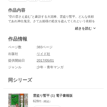
作品内容
“空の雲さえ盗む”と豪語する大泥棒、雲盗り暫平。どんな依頼
であれ神出鬼没。さてお姫様の処女を盗んでくれという依頼を
受ける「綾姫の処女を盗め!!」他、傑作５編を収録。
作品情報
ページ数
383ページ
出版社
リイド社
提供開始日
2017/05/01
ジャンル
少年・青年マンガ
同シリーズ
雲盗り暫平 (1) 電子書籍版
628
円（税込）