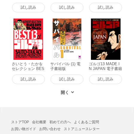
ョン ゴルゴ13 3大
ョイス 電子書籍版
奇跡のスナイプ!
試し読み
試し読み
試し読み
電子書籍版
さいとう・たかを
サバイバル (1) 電
ゴルゴ13 MADE I
セレクション BES
子書籍版
N JAPAN 電子書籍
T13 of ゴルゴ13 電
版
子書籍版
試し読み
試し読み
試し読み
ストアTOP
会社概要
初めての方へ
よくあるご質問
お買い物ガイド
お問い合わせ
ストアニュースレター