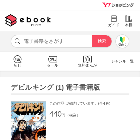
ガイド
本棚
初めて
ジャンル一覧
新刊
セール
無料まんが
デビルキング (1) 電子書籍版
この作品は完結しています。(全4巻)
440
円（税込）