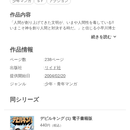
少年マンガ
ＳＦ
アクション
作品内容
「人間が創り上げてきた文明が、いまや人間性を毒している!!
いまこそ神を創り人間と対決する時だ。」と信じる小早川博士
は、助手の古場と、人類を自然のすがたにもどすためにある研
究を行っていた。人間の体内に貯えられているエネルギーを十
万倍にしていっきょに巨大化させるのだ！実験に協力すること
作品情報
になってしまった正男の運命は…!?
ページ数
238ページ
出版社
リイド社
提供開始日
2004/02/20
ジャンル
少年・青年マンガ
同シリーズ
デビルキング (1) 電子書籍版
440
円（税込）