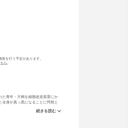
の施策を行う予定があります。
こちら
。
れた青年・片桐を細胞改造装置にか
と全身が真っ黒になることに愕然と
ン”として、レリッシュとの戦闘開