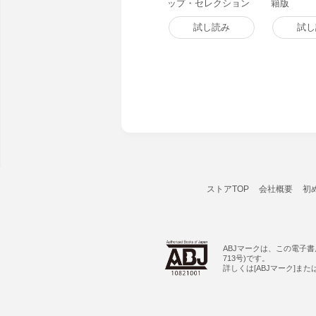
ップ・セレクション
籍版
ゴルゴ13 3大奇跡の
スナイプ! 電子書籍版
試し読み
試し
ストアTOP
会社概要
初
ABJマークは、この電子
713号)です。
詳しくは[ABJマーク]ま