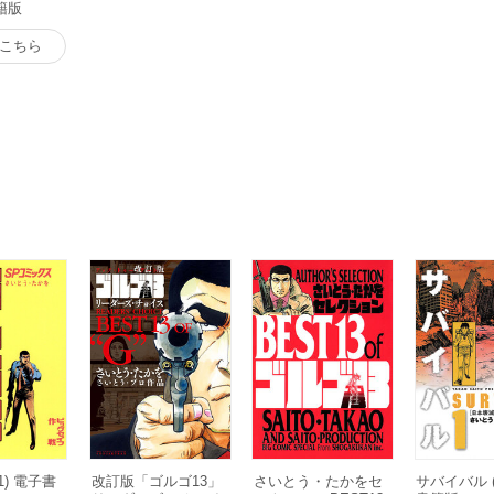
書籍版
こちら
1) 電子書
改訂版「ゴルゴ13」
さいとう・たかをセ
サバイバル (