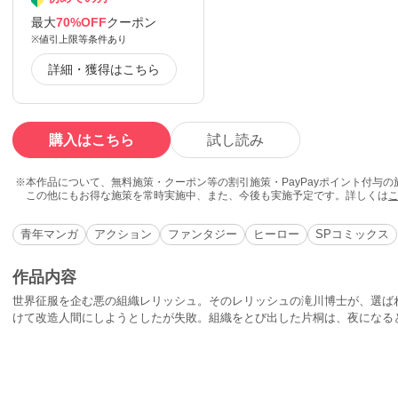
最大
70%OFF
クーポン
※値引上限等条件あり
詳細・獲得はこちら
購入はこちら
試し読み
本作品について、無料施策・クーポン等の割引施策・PayPayポイント付与
この他にもお得な施策を常時実施中、また、今後も実施予定です。詳しくは
青年マンガ
アクション
ファンタジー
ヒーロー
SPコミックス
作品内容
世界征服を企む悪の組織レリッシュ。そのレリッシュの滝川博士が、選ば
けて改造人間にしようとしたが失敗。組織をとび出した片桐は、夜になる
した。と同時に凄い腕力、跳躍力があることも知った。片桐は“シャドウマ
始。