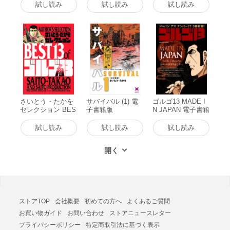
奇跡のスナイプ!
試し読み
試し読み
試し読み
電子書籍版
さいとう・たかを
サバイバル (1) 電
ゴルゴ13 MADE I
セレクション BES
子書籍版
N JAPAN 電子書籍
T13 of ゴルゴ13 電
版
子書籍版
試し読み
試し読み
試し読み
ストアTOP
会社概要
初めての方へ
よくあるご質問
お買い物ガイド
お問い合わせ
ストアニュースレター
プライバシーポリシー
特定商取引法に基づく表示