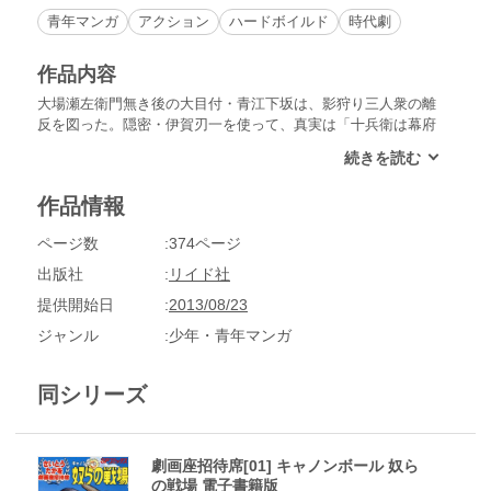
青年マンガ
アクション
ハードボイルド
時代劇
作品内容
大場瀬左衛門無き後の大目付・青江下坂は、影狩り三人衆の離
反を図った。隠密・伊賀刃一を使って、真実は「十兵衛は幕府
の影だ!!」ということを日光、月光に信じ込ませるべく策を弄
する。執拗な工作に、ついに十兵衛は影だと信じ込んだ日光、
月光と十兵衛は対決する。「十兵衛は影だ!!」「追い風の里」
作品情報
「霧無明」の3編を収録。※本作にはSPコミックス『影狩り
（14）十兵衛は影だ!!』所収作品と同一内容の作品があること
ページ数
374ページ
をご了承のうえ、お楽しみください。
出版社
リイド社
提供開始日
2013/08/23
ジャンル
少年・青年マンガ
同シリーズ
劇画座招待席[01] キャノンボール 奴ら
の戦場 電子書籍版