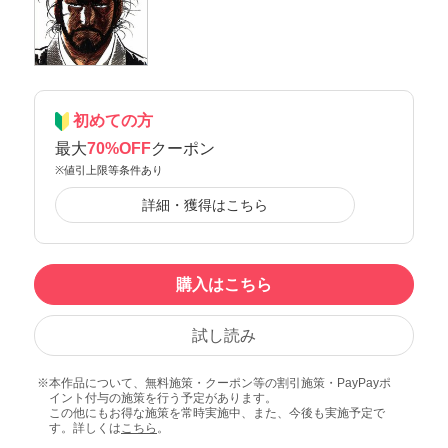
初めての方
最大
70%OFF
クーポン
※値引上限等条件あり
詳細・獲得はこちら
購入はこちら
試し読み
本作品について、無料施策・クーポン等の割引施策・PayPayポ
イント付与の施策を行う予定があります。
この他にもお得な施策を常時実施中、また、今後も実施予定で
す。詳しくは
こちら
。