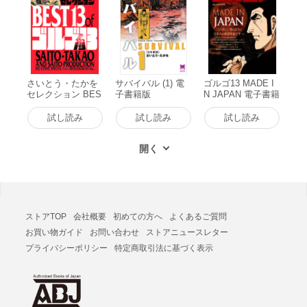
さいとう・たかを
サバイバル (1) 電
ゴルゴ13 MADE I
セレクション BES
子書籍版
N JAPAN 電子書籍
T13 of ゴルゴ13 電
版
子書籍版
試し読み
試し読み
試し読み
ストアTOP
会社概要
初めての方へ
よくあるご質問
お買い物ガイド
お問い合わせ
ストアニュースレター
プライバシーポリシー
特定商取引法に基づく表示