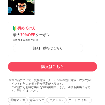
初めての方
最大
70%OFF
クーポン
※値引上限等条件あり
詳細・獲得はこちら
購入はこちら
本作品について、無料施策・クーポン等の割引施策・PayPayポ
イント付与の施策を行う予定があります。
この他にもお得な施策を常時実施中、また、今後も実施予定で
す。詳しくは
こちら
。
長編マンガ
青年マンガ
アクション
ハードボイルド