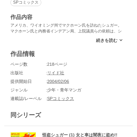
SPコミックス
作品内容
アメリカ、ワイオミング州でマクホーン氏を訪ねたシュガー。
マクホーン氏と内務省インデアン局、上院議員らの依頼は、シ
ョショニ・インデアンの守護神“ディモン”の石像を盗み出して
ほしいと言う。しかも、１週間前に雇った“がらがら蛇”と呼ば
れるプロは、シュガーと同じ目的で居住区に乗り込んでいった
作品情報
きり、消息を絶っていた…「白人ウソつくな！」他２編収録。
ページ数
218ページ
出版社
リイド社
提供開始日
2004/02/06
ジャンル
少年・青年マンガ
連載誌/レーベル
SPコミックス
同シリーズ
怪盗シュガー (1) 女と車は闇夜に盗め!!