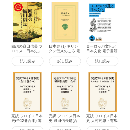
回想の織田信長 フ
日本史 (1) キリシ
ヨーロッパ文化と
ロイス「日本史」
タン伝来のころ 電
日本文化 電子書籍
より 電子書籍版
子書籍版
版
試し読み
試し読み
試し読み
完訳 フロイス日本
完訳 フロイス日本
完訳 フロイス日本
史(全12巻合本) 電
史 織田信長篇(合
史 大村純忠・有馬
子書籍版
本) 電子書籍版
晴信篇(合本) 電子
書籍版