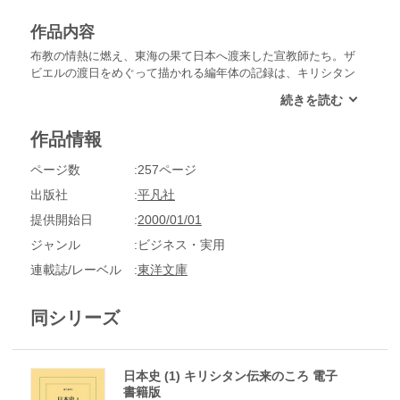
作品内容
布教の情熱に燃え、東海の果て日本へ渡来した宣教師たち。ザ
ビエルの渡日をめぐって描かれる編年体の記録は、キリシタン
の凄絶なドラマを物語る。第３巻は、フロイスが京都に入った
1564年と翌65年。三好氏による将軍足利義輝の暗殺にふれ
る。
作品情報
ページ数
257ページ
出版社
平凡社
提供開始日
2000/01/01
ジャンル
ビジネス・実用
連載誌/レーベル
東洋文庫
同シリーズ
日本史 (1) キリシタン伝来のころ 電子
書籍版