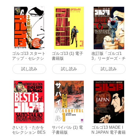
ゴルゴ13 スタート
ゴルゴ13 (1) 電子
改訂版「ゴルゴ1
アップ・セレクシ
書籍版
3」リーダーズ・チ
ョン ゴルゴ13 3大
ョイス 電子書籍版
奇跡のスナイプ!
試し読み
試し読み
試し読み
電子書籍版
さいとう・たかを
サバイバル (1) 電
ゴルゴ13 MADE I
セレクション BES
子書籍版
N JAPAN 電子書籍
T13 of ゴルゴ13 電
版