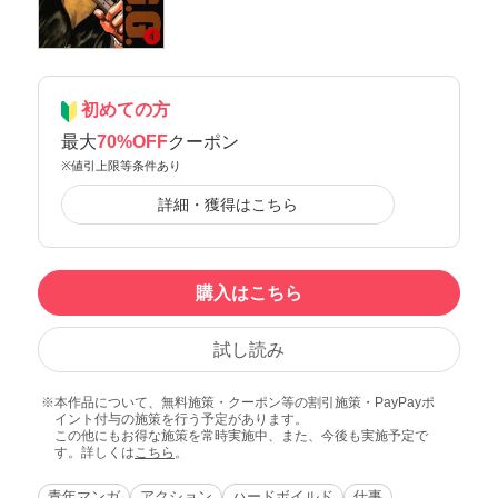
初めての方
最大
70%OFF
クーポン
※値引上限等条件あり
詳細・獲得はこちら
購入はこちら
試し読み
本作品について、無料施策・クーポン等の割引施策・PayPayポ
イント付与の施策を行う予定があります。
この他にもお得な施策を常時実施中、また、今後も実施予定で
す。詳しくは
こちら
。
青年マンガ
アクション
ハードボイルド
仕事