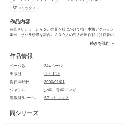
SPコミックス
作品内容
巨匠さいとう・たかをが世界を股にかけて描く本格アクション
劇画！サハラ砂漠を舞台に２００人の邦人救出作戦［独裁者の
ゲーム]、沖縄サミットを狙うテロリスト集団との攻防[天使の
聞いた歌声]、チェ･ゲバラ謀殺の謎に迫る[革命家は二度死ぬ]
の３話を収録！！
作品情報
ページ数
244ページ
出版社
リイド社
提供開始日
2000/01/01
ジャンル
少年・青年マンガ
連載誌/レーベル
SPコミックス
同シリーズ