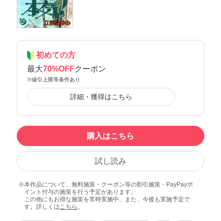
初めての方
最大
70%OFF
クーポン
※値引上限等条件あり
詳細・獲得はこちら
購入はこちら
試し読み
本作品について、無料施策・クーポン等の割引施策・PayPayポ
イント付与の施策を行う予定があります。
この他にもお得な施策を常時実施中、また、今後も実施予定で
す。詳しくは
こちら
。