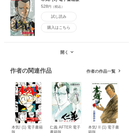
528
円（税込）
試し読み
購入はこちら
作者の関連作品
作者の作品一覧
本気! (1) 電子書籍
仁義 AFTER 電子
本気! II (1) 電子書
版
書籍版
籍版