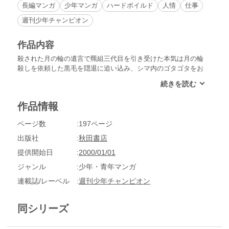
長編マンガ
少年マンガ
ハードボイルド
人情
仕事
週刊少年チャンピオン
作品内容
殺された月の輪の遺言で羆組三代目を引き受けた本気は月の輪
殺しを依頼した黒毛を隠退に追い込み、シマ内のゴタゴタをお
さめた。これで羆組もひとつにまとまり、本気は最初の約束通
り羆組組長を隠退し、再び烏組みに戻って来た。だが、刑務所
に入っていた烏組組長が出所してきた事により、本気は烏組を
作品情報
追い出され、雷音組のシマへと流れて来た。そこに染夜が訪ね
てきて日本中の極道を巻き込んだ総長と本気の戦争が起こると
ページ数
197ページ
言いだした。だが、本気は……！？
出版社
秋田書店
提供開始日
2000/01/01
ジャンル
少年・青年マンガ
連載誌/レーベル
週刊少年チャンピオン
同シリーズ