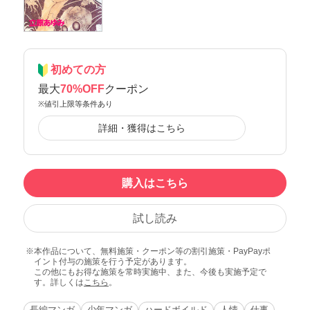
初めての方
最大
70%OFF
クーポン
※値引上限等条件あり
詳細・獲得はこちら
購入はこちら
試し読み
本作品について、無料施策・クーポン等の割引施策・PayPayポ
イント付与の施策を行う予定があります。
この他にもお得な施策を常時実施中、また、今後も実施予定で
す。詳しくは
こちら
。
長編マンガ
少年マンガ
ハードボイルド
人情
仕事