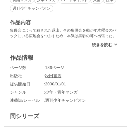
週刊少年チャンピオン
作品内容
集優会によって殺された緑山。その集優会を動かす木曜会のバ
ックにいる広地会をつぶすため、本気は黒砂の町へ出張った。
だが、相手は本気と同じ風の草書を持つ広崎。本気は広地会の
下部組織に目をつけ、海猫組と観音組を破門に追い込んだ。ど
んどん激化していく黒砂戦争。そして……！？
作品情報
ページ数
186ページ
出版社
秋田書店
提供開始日
2000/01/01
ジャンル
少年・青年マンガ
連載誌/レーベル
週刊少年チャンピオン
同シリーズ