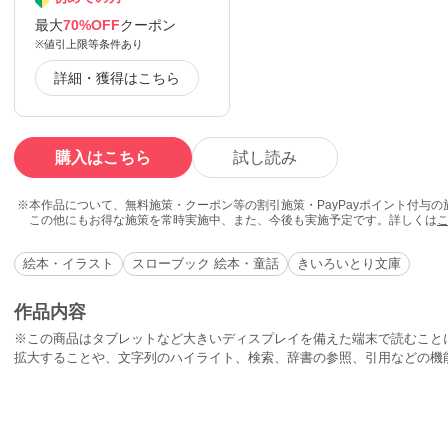
最大
70%OFF
クーポン
※値引上限等条件あり
詳細・獲得はこちら
購入はこちら
試し読み
本作品について、無料施策・クーポン等の割引施策・PayPayポイント付与
この他にもお得な施策を常時実施中、また、今後も実施予定です。詳しくは
絵本・イラスト
スローブック 絵本・童話
きいろいとり文庫
作品内容
※この商品はタブレットなど大きいディスプレイを備えた端末で読むこと
拡大することや、文字列のハイライト、検索、辞書の参照、引用などの機
文庫作品 その52「町にある一軒の貧乏なくつ屋。この店の主人は、明日
仕事場で最後の一枚のくつの皮を切り、その日は眠りにつきました。しか
※本製品の言語は日本語(漢字仮名交じり文)となっております。別言語・
買い求めください。