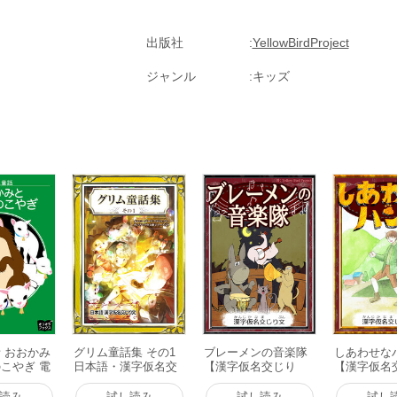
出版社
YellowBirdProject
ジャンル
キッズ
 おおかみ
グリム童話集 その1
ブレーメンの音楽隊
しあわせな
こやぎ 電
日本語・漢字仮名交
【漢字仮名交じり
【漢字仮名
じり文 電子書籍版
文】 電子書籍版
文】 電子
読み
試し読み
試し読み
試し