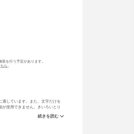
の施策を行う予定があります。
こちら
。
に適しています。また、文字だけを
能が使用できません。きいろいとり
で店をしめることにしました。そして
し、翌朝目を覚ました主人は・・」
ヴァージョンをお求めの方は、別途お