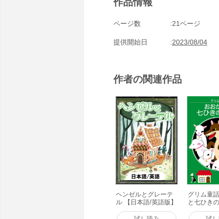
作品情報
ページ数
21ページ
提供開始日
2023/08/04
作者の関連作品
ヘンゼルとグレーテ
グリム童話
ル 【日本語/英語版】
と七ひきの
電子書籍版
子書籍版
試し読み
試し