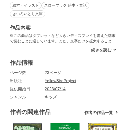
絵本・イラスト
スローブック 絵本・童話
きいろいとり文庫
作品内容
※この商品はタブレットなど大きいディスプレイを備えた端末
で読むことに適しています。また、文字だけを拡大すること
や、文字列のハイライト、検索、辞書の参照、引用などの機能
が使用できません。きいろいとり文庫作品 その31「シンデレ
ラは母と姉の二人に、いつもいじめられていました。ある日、
作品情報
お城で開かれるパーティーに行く母と姉を見送った後、シンデ
レラは家で一人涙を流していました。すると・・」※本製品の
ページ数
23ページ
言語は日本語(ひらがな・カタカナ文)となっております。別言
語・ヴァージョンをお求めの方は、別途お買い求めください。
出版社
YellowBirdProject
提供開始日
2023/07/14
ジャンル
キッズ
作者の関連作品
作者の作品一覧