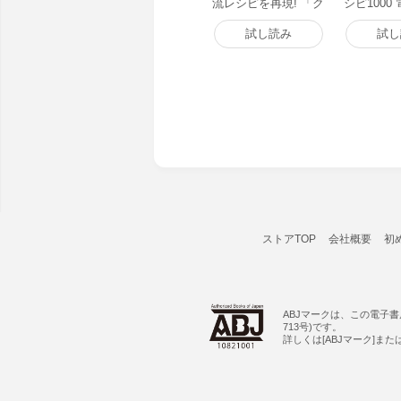
流レシピを再現! 「ク
シピ1000
ッキングパパ」人気
レシピ 電子書籍版
試し読み
試し
ストアTOP
会社概要
初
ABJマークは、この電子
713号)です。
詳しくは[ABJマーク]ま