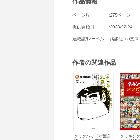
作品情報
ページ数
275ページ
提供開始日
2023/02/24
連載誌/レーベル
講談社＋α文庫
作者の関連作品
クックパッドが荒岩
クッキン