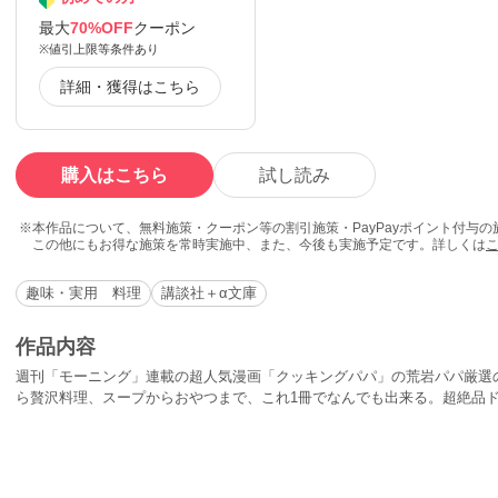
最大
70%OFF
クーポン
※値引上限等条件あり
詳細・獲得はこちら
購入はこちら
試し読み
本作品について、無料施策・クーポン等の割引施策・PayPayポイント付与
この他にもお得な施策を常時実施中、また、今後も実施予定です。詳しくは
趣味・実用 料理
講談社＋α文庫
作品内容
週刊「モーニング」連載の超人気漫画「クッキングパパ」の荒岩パパ厳選
ら贅沢料理、スープからおやつまで、これ1冊でなんでも出来る。超絶品
ら、そばギョーザ、ビワシューマイ、きなこめんなど、目からウロコのア
やすい解説イラスト付きだから、初心者にも簡単。献立決めにもう迷わな
を目指そう!!