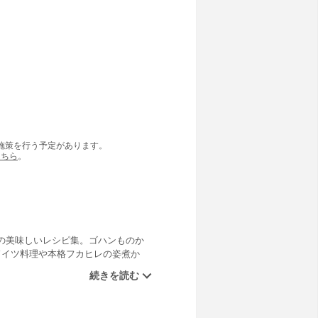
の施策を行う予定があります。
こちら
。
の美味しいレシピ集。ゴハンものか
ドイツ料理や本格フカヒレの姿煮か
イディア料理も満載。丁寧で分かり
い！ 目的別に選んで「料理上手」