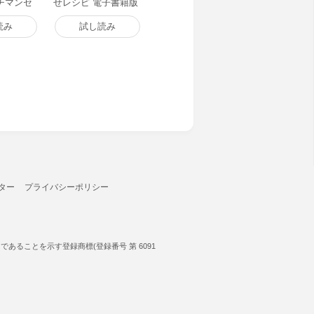
チマンセ
せレシピ 電子書籍版
～ 電子書
読み
試し読み
ター
プライバシーポリシー
ることを示す登録商標(登録番号 第 6091