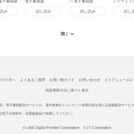
 電子書籍版
電子書籍版
パ 電子書籍版
ンドウィッ
レクション
籍版
読み
試し読み
試し読み
試し
めての方へ
よくあるご質問
お買い物ガイド
お問い合わせ
ストアニュースレ
特定商取引法に基づく表示
書店・電子書籍配信サービスが、著作権者からコンテンツ使用許諾を得た正規版配信サービスであ
たは[電子出版制作・流通協議会]で検索してください。
© LINE Digital Frontier Corporation © LY Corporation