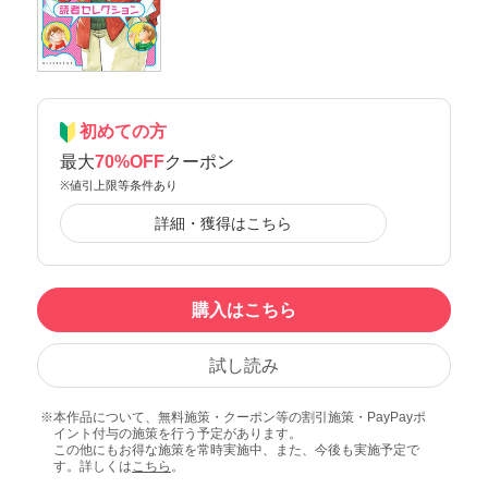
初めての方
最大
70%OFF
クーポン
※値引上限等条件あり
詳細・獲得はこちら
購入はこちら
試し読み
本作品について、無料施策・クーポン等の割引施策・PayPayポ
イント付与の施策を行う予定があります。
この他にもお得な施策を常時実施中、また、今後も実施予定で
す。詳しくは
こちら
。