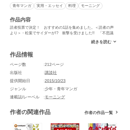
青年マンガ
実用・エッセイ
料理
モーニング
作品内容
読者投票で決定！ おすすめの1話を集めました。＜読者の声
より＞・松葉でサイダーが!? 衝撃を受けました!! 「不思議
な松葉サイダー＆ジンジャエール」 ・父ともう一度お酒を交
わしたい。「じいちゃんの好きな菜の花のファルファーレ」
・えっちゃんの涙が衝撃でした。「いとしいキミにドミグラ
作品情報
スソース＆ハヤシライス」などなど。クッキングパパにとっ
て、この一冊は宝物です!!
ページ数
212ページ
出版社
講談社
提供開始日
2015/10/23
ジャンル
少年・青年マンガ
連載誌/レーベル
モーニング
作者の関連作品
作者の作品一覧