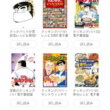
クックパッドが荒
クッキングパパの
クッキングパパ (1)
岩流レシピを再現!
レシピ1000 電子書
電子書籍版
「クッキングパ
籍版
パ」人気レシピ 電
試し読み
試し読み
試し読み
子書籍版
深夜のクッキング
クッキングパパ ～
クッキングパパの
パパ 電子書籍版
サンドウィッチマ
幸せレシピ 電子書
ンセレクション～
籍版
電子書籍版
試し読み
試し読み
試し読み