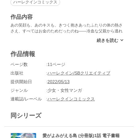
ハーレクインコミックス
作品内容
あの笑顔も、あのキスも、きつく抱きあったふたりの体の熱さ
さえ、すべてはお金のためだったのね――冷血な父親から逃れ
るため、素性を隠しラナイ島のカフェ店員として働くシェイ
ナ。ゆっくりと時間の流れるリゾート地で本来の自分を取り戻
しつつあった彼女は、観光のため島を訪れた若く魅力的な男性
作品情報
マルコと恋に落ちる。彼の前ではありのままの私でいられ
る…。しかし真実を打ち明けたいと思ったその時、彼がシェイ
ページ数
11ページ
ナをつれ戻すため父に雇われていることがわかり!?
出版社
ハーレクイン/SBクリエイティブ
提供開始日
2022/05/13
ジャンル
少女・女性マンガ
連載誌/レーベル
ハーレクインコミックス
同シリーズ
愛がよみがえる島 (分冊版)1話 電子書籍