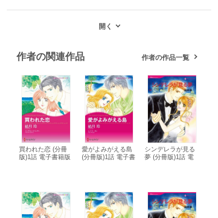
作者の関連作品
作者の作品一覧
買われた恋 (分冊
愛がよみがえる島
シンデレラが見る
版)1話 電子書籍版
(分冊版)1話 電子書
夢 (分冊版)1話 電
籍版
子書籍版