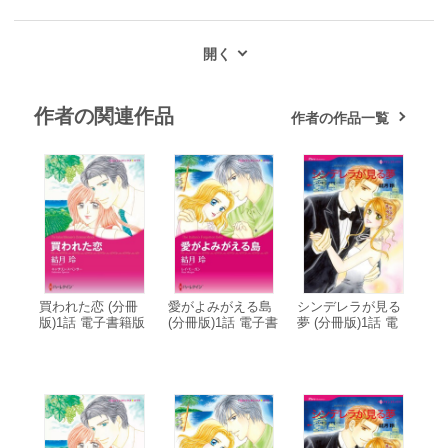
作者の関連作品
作者の作品一覧
買われた恋 (分冊
愛がよみがえる島
シンデレラが見る
版)1話 電子書籍版
(分冊版)1話 電子書
夢 (分冊版)1話 電
籍版
子書籍版