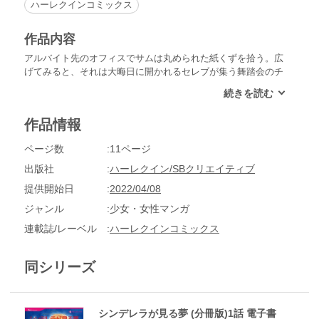
ハーレクインコミックス
作品内容
アルバイト先のオフィスでサムは丸められた紙くずを拾う。広
げてみると、それは大晦日に開かれるセレブが集う舞踏会のチ
ケット。一生に一度の思い出よ。軽い気持ちで舞踏会に潜りこ
んだ彼女をめくるめく時間が待っていた。サムは目がくらむほ
どハンサムな男性とダンスを楽しみ、誘われるまま夢見心地で
作品情報
彼の口づけに応えてしまう。だが、相手はなんとチケットの本
当のもち主、仕事先の大企業のＣＥＯ、マック・マカレニー
ページ数
11ページ
で!?
出版社
ハーレクイン/SBクリエイティブ
提供開始日
2022/04/08
ジャンル
少女・女性マンガ
連載誌/レーベル
ハーレクインコミックス
同シリーズ
シンデレラが見る夢 (分冊版)1話 電子書