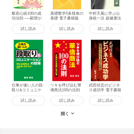
ならない。睡眠時間と仕事の時間を差し引いた、残りの時間で
勉強することになる。 また、研修をする時にも、松本氏が痛
般若心経100の成
基礎数学5多様体の
中村天風に学ぶ心
感することがある。 入社して2、3年目の若い受講生に目標を
功法則 ──願望が
基礎 電子書籍版
身統一法 超健康法
尋ねると、意外なほど何もない。ところが、30代から40代く
実現する奇跡の五
電子書籍版
大力 電子書籍版
らいで、子供は小さいし、家のローンもあるし、仕事も忙しく
試し読み
試し読み
試し読み
て「ほとんど時間がとれない」というような社会人のプロの方
が、「やりたい事」や目標をしっかりと持っていることが多い
のだ。 つまり、「忙しい人ほど、制約の中で、やるべきこ
と、したいことがわかっている」のだ。 松本氏は、頼もしい
なと思うと同時に、制約のある社会人のプロの方が、新入社員
よりも“ヤル気”も高いことに驚く。社会人は各種制約のある中
でこそヤル気が高まり、学生では考えつかない、できないよう
な勉強法が発達しており、その“進化した”質の高い勉強法を、
本書では伝えていく。 自己投資は、一番効率のいい投資であ
って、決して裏切られることはない。勉強した努力は裏切らな
仕事が速い人の段
ツキを呼び込む華
武田信玄のビジネ
取り&コミュニケ
僑商法100の法則
ス成功学 電子書籍
いと強く思う松本氏の勉強法が満載の珠玉の一冊だ。
ーションの技術 電
電子書籍版
版
子書籍版
試し読み
試し読み
試し読み