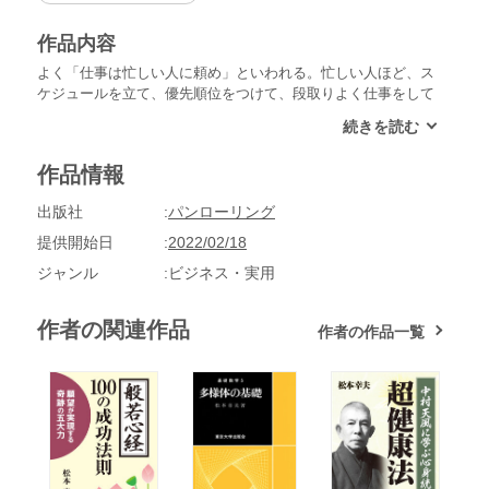
作品内容
よく「仕事は忙しい人に頼め」といわれる。忙しい人ほど、ス
ケジュールを立て、優先順位をつけて、段取りよく仕事をして
いるもので、そんな人は、“やりくり”上手で、頼んだ仕事もこ
なしてくれるわけだ。 それでは、学生と社会人では、どちら
が勉強しているのだろうか？「仕事」という制約がある社会人
作品情報
よりは、「勉強に使える時間そのもの」は、学生のほうが物理
的に長いはずです。社会人が「仕事」に費やしている時間帯
出版社
パンローリング
を、学生は「勉強」に使うことができ、圧倒的に「勉強に使え
る時間の長さ」は、学生のほうが多い。 では、社会人はどう
提供開始日
2022/02/18
やって勉強していったらいいのか。そこで限られた時間で、ど
ジャンル
ビジネス・実用
う効率的な勉強をするのかという学習の“質”が問われることに
なることを、松本幸夫氏は指摘する。そして、才能がもともと
ないからというように、勉強しない言い訳はいくらでもできる
作者の関連作品
作者の作品一覧
が、そんな形で「自分をごまかす」のはもうやめにするべきだ
とも指摘する。言い訳をやめない限り、車のアクセルを踏みな
がら、ブレーキを踏むのと同じで、前に進めない。言い訳をせ
ずに集中して勉強しさえすれば、必ずあなたは今よりもずっと
勉強がはかどるはずだ。 また、いつ勉強するのが最も効率的
かだが、当然「仕事中」には勉強できない。移動時間とか、ス
キマ時間に勉強するという手はあるが、「まとまった時間」で
はないので、集中して、高度な中身を勉強するような時間には