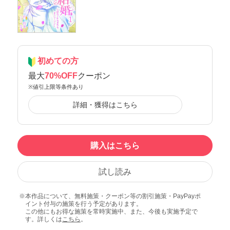
初めての方
最大
70%OFF
クーポン
※値引上限等条件あり
詳細・獲得はこちら
購入はこちら
試し読み
本作品について、無料施策・クーポン等の割引施策・PayPayポ
イント付与の施策を行う予定があります。
この他にもお得な施策を常時実施中、また、今後も実施予定で
す。詳しくは
こちら
。