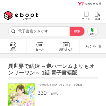
ガイド
本棚
初めて
ジャンル一覧
新刊
セール
無料まんが
異世界で結婚 ～逆ハーレムよりもオ
ンリーワン～ 1話 電子書籍版
この作品は完結しています。(全6巻)
330
円（税込）