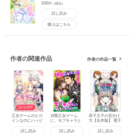
330
円（税込）
試し読み
購入はこちら
作者の関連作品
作者の作品一覧
50％OFF
乙女ゲームのヒロ
18禁乙女ゲーム
双子王子の見分け
インなのにハッピ
に、モブキャラと
方【合本版】 電子
ーエンドを乗っ取
して転生しまし
書籍版
られそうです 電子
た。 story1 ジョシ
試し読み
試し読み
試し読み