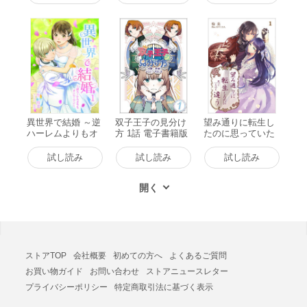
書籍版
ィ文庫 電子書籍版
異世界で結婚 ～逆
双子王子の見分け
望み通りに転生し
ハーレムよりもオ
方 1話 電子書籍版
たのに思っていた
ンリーワン～ 1話
のと違う 1話 電子
電子書籍版
書籍版
試し読み
試し読み
試し読み
ストアTOP
会社概要
初めての方へ
よくあるご質問
お買い物ガイド
お問い合わせ
ストアニュースレター
プライバシーポリシー
特定商取引法に基づく表示