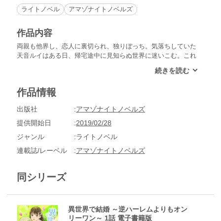
ライトノベル
アマゾナイトノベルズ
作品内容
両親も他界し、恋人に裏切られ、独りぼっち。気落ちしていた
天音ルイはある日、帰宅途中に見知らぬ世界に迷いこむ。これ
はひょっとして…異世界トリップ？ 雪の中、ルイを助けてく
れたのは心優しい青年・シオンだった。二人は一緒に過ごすう
ちに惹かれあうようになるが――。どうやら男性が多いこの世
作品情報
界ではたまに異世界から巫女として女性を召喚しているらし
い。この世界の男性と結婚、しかも三人の男性の妻になること
出版社
アマゾナイトノベルズ
を求められるルイ。自分の気持ちはシオンにしかないのに…重
婚に抵抗を感じるルイはシオンとのオンリーワン結婚を目指し
提供開始日
2019/02/28
動き出す。小説家になろうで大人気！ 怜美が描く純愛結婚物
ジャンル
ライトノベル
語!! 『異世界で結婚 ～逆ハーレムよりもオンリーワン～』
第１話配信スタート!!
連載誌/レーベル
アマゾナイトノベルズ
同シリーズ
異世界で結婚 ～逆ハーレムよりもオン
リーワン～ 1話 電子書籍版