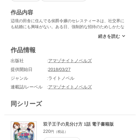
作品内容
辺境の田舎に住んでる侯爵令嬢のセレスティーネは、社交界に
も結婚にも興味がない。ある日、強制的な招待のためしかたな
く王室のお茶会に出席してみると…。社交界にほとんど出席し
ていなかったから、王宮の噂を知らずにいたが、どうやら第二
王子であるベルデ様の婚約者探しのための会だった。婚約者を
作品情報
決める方法は、そっくりな双子の王子を見分けること。このテ
ストに合格すると婚約者にさせられるらしい。。。初めて会っ
出版社
アマゾナイトノベルズ
た“一卵性双生児”の王子達を見分けられるわけがないし、婚約
にも興味もない。当たるわけがないと思い、「勘で当てます」
提供開始日
2018/03/27
といった感じで気楽に構えていたら……どうしよう？ 王子の
ジャンル
ライトノベル
熱い視線にドキドキ翻弄されて――。「小説家になろう」で大
人気の作家・怜美が贈る珠玉の恋愛ストーリーをご堪能あれ。
連載誌/レーベル
アマゾナイトノベルズ
『双子王子の見分け方』
同シリーズ
双子王子の見分け方 1話 電子書籍版
220
円（税込）