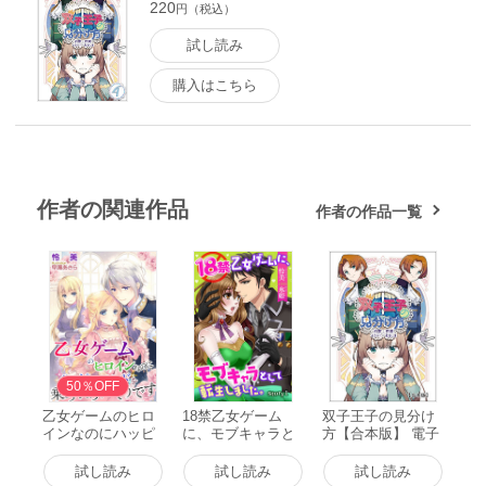
220
円（税込）
試し読み
購入はこちら
作者の関連作品
作者の作品一覧
50％OFF
乙女ゲームのヒロ
18禁乙女ゲーム
双子王子の見分け
インなのにハッピ
に、モブキャラと
方【合本版】 電子
ーエンドを乗っ取
して転生しまし
書籍版
られそうです 電子
た。 story1 ジョシ
試し読み
試し読み
試し読み
書籍版
ィ文庫 電子書籍版