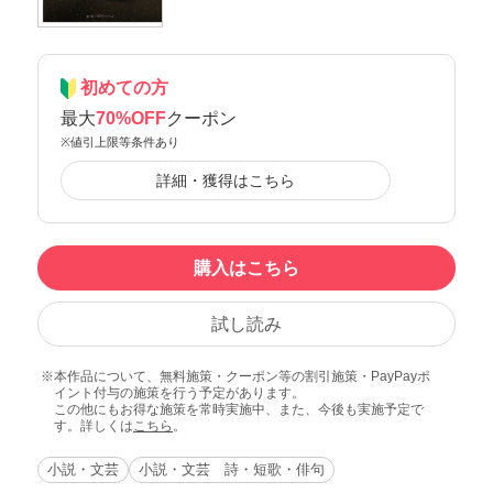
初めての方
最大
70%OFF
クーポン
※値引上限等条件あり
詳細・獲得はこちら
購入はこちら
試し読み
本作品について、無料施策・クーポン等の割引施策・PayPayポ
イント付与の施策を行う予定があります。
この他にもお得な施策を常時実施中、また、今後も実施予定で
す。詳しくは
こちら
。
小説・文芸
小説・文芸 詩・短歌・俳句