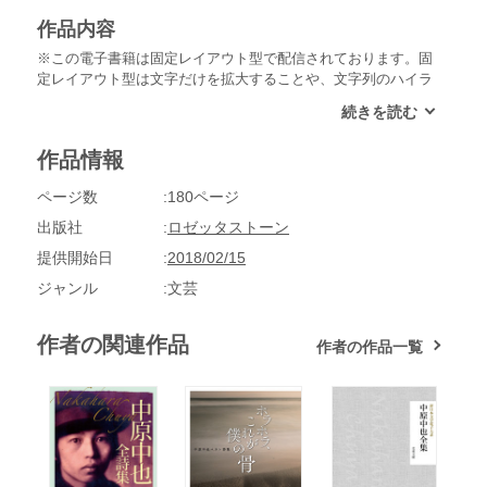
作品内容
※この電子書籍は固定レイアウト型で配信されております。固
定レイアウト型は文字だけを拡大することや、文字列のハイラ
イト、検索、辞書の参照、引用などの機能が使用できません。
この本は、中也の詩の中で人気の高い詩57篇を集めた、音楽で
いえばベストアルバムのような詩集です。4つの章に分かれて
作品情報
いて、それぞれに中也の違った魅力が詰まっています。漢字や
仮名遣いは、基本的に中也の詩集『山羊の歌』『在りし日の
ページ数
180ページ
歌』の原本の表記を忠実に再現。中也が見ていた詩の世界を視
覚的にも味わえるようにしました。
出版社
ロゼッタストーン
提供開始日
2018/02/15
ジャンル
文芸
作者の関連作品
作者の作品一覧