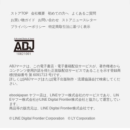
ストアTOP
会社概要
初めての方へ
よくあるご質問
お買い物ガイド
お問い合わせ
ストアニュースレター
プライバシーポリシー
特定商取引法に基づく表示
ABJマークは、この電子書店・電子書籍配信サービスが、著作権者から
コンテンツ使用許諾を得た正規版配信サービスであることを示す登録商
標(登録番号 第 6091713 号)です。
詳しくは[ABJマーク]または[電子出版制作・流通協議会]で検索してくだ
さい。
ebookjapan ヤフー店は、LINEヤフー株式会社のサービスであり、LIN
Eヤフー株式会社がLINE Digital Frontier株式会社と協力して運営してい
ます。
商品等の販売元は、LINE Digital Frontier株式会社です。
© LINE Digital Frontier Corporation © LY Corporation