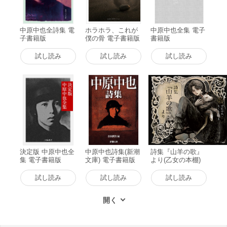
中原中也全詩集 電
ホラホラ、これが
中原中也全集 電子
子書籍版
僕の骨 電子書籍版
書籍版
試し読み
試し読み
試し読み
決定版 中原中也全
中原中也詩集(新潮
詩集『山羊の歌』
集 電子書籍版
文庫) 電子書籍版
より(乙女の本棚)
電子書籍版
試し読み
試し読み
試し読み