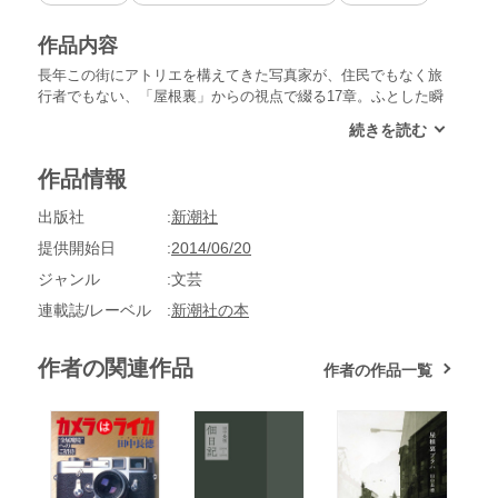
作品内容
長年この街にアトリエを構えてきた写真家が、住民でもなく旅
行者でもない、「屋根裏」からの視点で綴る17章。ふとした瞬
間に見える歴史の爪痕。ホテルプラハに漂う旧共産圏の不穏な
気配。国境と旅券というものの不思議。伝説の写真家たちの思
い出――。独特のユーモアの間に街と人への敬意が滲む、個性
作品情報
溢れる名エッセイ。
出版社
新潮社
提供開始日
2014/06/20
ジャンル
文芸
連載誌/レーベル
新潮社の本
作者の関連作品
作者の作品一覧