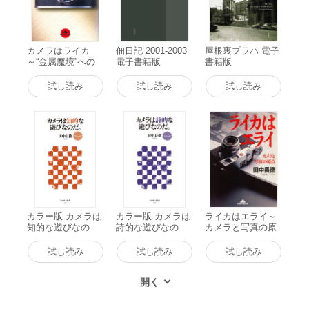
カメラはライカ
佃日記 2001-2003
屋根裏プラハ 電子
～“金属魔境”への
電子書籍版
書籍版
ご招待～ 電子書籍
版
試し読み
試し読み
試し読み
カラー版 カメラは
カラー版 カメラは
ライカはエライ～
知的な遊びなの
詩的な遊びなの
カメラと写真の原
だ。 電子書籍版
だ。 電子書籍版
点～ 電子書籍版
試し読み
試し読み
試し読み