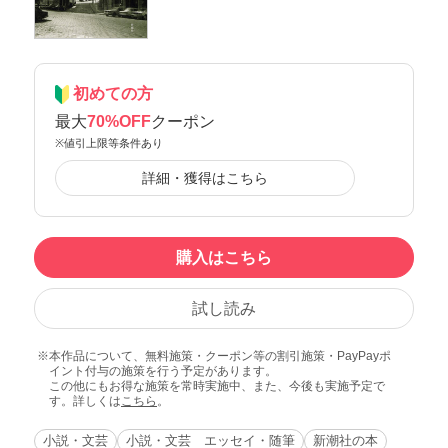
初めての方
最大
70%OFF
クーポン
※値引上限等条件あり
詳細・獲得はこちら
購入はこちら
試し読み
本作品について、無料施策・クーポン等の割引施策・PayPayポ
イント付与の施策を行う予定があります。
この他にもお得な施策を常時実施中、また、今後も実施予定で
す。詳しくは
こちら
。
小説・文芸
小説・文芸 エッセイ・随筆
新潮社の本