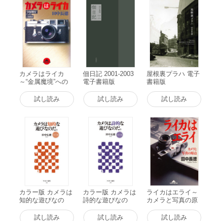
カメラはライカ
佃日記 2001-2003
屋根裏プラハ 電子
～“金属魔境”への
電子書籍版
書籍版
ご招待～ 電子書籍
版
試し読み
試し読み
試し読み
カラー版 カメラは
カラー版 カメラは
ライカはエライ～
知的な遊びなの
詩的な遊びなの
カメラと写真の原
だ。 電子書籍版
だ。 電子書籍版
点～ 電子書籍版
試し読み
試し読み
試し読み