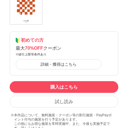
初めての方
最大
70%OFF
クーポン
※値引上限等条件あり
詳細・獲得はこちら
購入はこちら
試し読み
本作品について、無料施策・クーポン等の割引施策・PayPayポ
イント付与の施策を行う予定があります。
この他にもお得な施策を常時実施中、また、今後も実施予定で
す。詳しくは
こちら
。