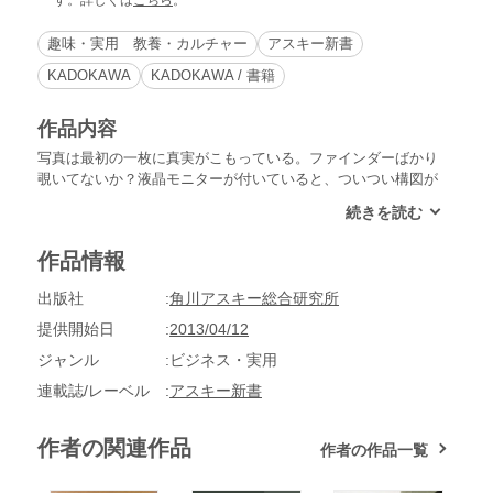
趣味・実用 教養・カルチャー
アスキー新書
KADOKAWA
KADOKAWA / 書籍
作品内容
写真は最初の一枚に真実がこもっている。ファインダーばかり
覗いてないか？液晶モニターが付いていると、ついつい構図が
気になってカメラアングルに凝ってしまう。しかし、稀代のラ
イカ博士に言わせると「ファインダーは見てはいけない」。フ
ァインダーを見て考えすぎると、物事の本質はどんどん逃げて
作品情報
いくから??。充実した大人のカメラ生活を送るための、チョー
トク流デジカメ指南。
出版社
角川アスキー総合研究所
提供開始日
2013/04/12
ジャンル
ビジネス・実用
連載誌/レーベル
アスキー新書
作者の関連作品
作者の作品一覧