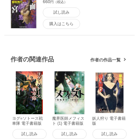
660
円（税込）
試し読み
購入はこちら
作者の関連作品
作者の作品一覧
ヨグ=ソトース戦
魔界医師メフィス
妖人狩り 電子書籍
車隊 電子書籍版
ト (1) 電子書籍版
版
試し読み
試し読み
試し読み