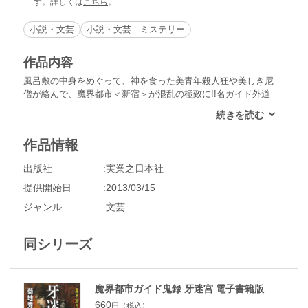
す。詳しくは
こちら
。
小説・文芸
小説・文芸 ミステリー
作品内容
風呂敷の中身をめぐって、神を食った美青年殺人狂や美しき尼
僧が絡んで、魔界都市＜新宿＞が混乱の極致に!!名ガイド外道
棒八（とみちぼうはち）や、屍刑事までも戦慄した中身不明の
風呂敷包みは――!?
作品情報
出版社
実業之日本社
提供開始日
2013/03/15
ジャンル
文芸
同シリーズ
魔界都市ガイド鬼録 牙迷宮 電子書籍版
660
円（税込）