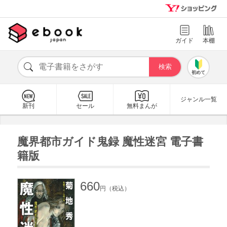
ガイド
本棚
初めて
ジャンル一覧
新刊
セール
無料まんが
魔界都市ガイド鬼録 魔性迷宮 電子書
籍版
660
円（税込）